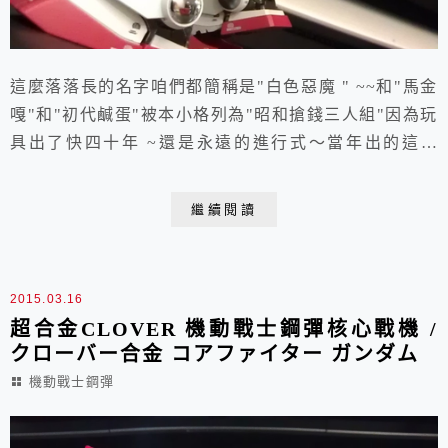
這麼落落長的名字咱們都簡稱是"白色惡魔 " ~~和"馬金
嘎"和"初代鹹蛋"被本小格列為"昭和搶錢三人組"因為玩
具出了快四十年 ~還是永遠的進行式～當年出的這隻
GFFMC#1009價格沒多久就漲翻天我一直以為原因
是..........很多同好因為想說反正和GFFMC #1004 看起來
繼續閱讀
都是一樣連盒子都大同小異所以都沒入手而物稀為貴的道
理就連我也是拿到#1009 後就一直放著懶得開盒直到上個
月BAND...
2015.03.16
超合金CLOVER 機動戰士鋼彈核心戰機 /
クローバー合金 コアファイター ガンダム
機動戰士鋼彈