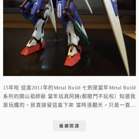
15年啦 這盒2011年的Metal Build 七劍是當年Metal Build
系列的開山祖師爺 當年玩具阿姨(都關門不玩啦）知道我
是玩鐵的，就直接留這盒下來 當時漲翻天，只是一直被
我丟在倉庫 我的Blog 開箱過一堆Metal Build 今天，來
瞧著經過15年惡劣倉庫環境粹煉的這盒七劍。 15年的防
繼續閱讀
潮紙 竟然完好~太神奇了!! 當年作為Metal Build 的開山