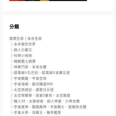
分類
展開全部
|
收合全部
永井豪的世界
超人力霸王
科學小飛俠
機動戰士鋼彈
神拳鬥將．未來合體
超電磁V孔巴拉．超電磁V波羅五號
宇宙戰艦．宇宙空母
宇宙海賊．銀河鐵道999
太空西遊記．霹靂日光號
太空突擊隊．惑星0番地。太空魔龍
鐵人28．太陽使者．超人神童．六神合體
宇宙魔神．戰國魔神．宇宙戰士．超魔術合體
宇宙大帝．百獸王．機甲艦隊