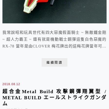
我常說昭和玩具世代有四大惡魔假面騎士 ~ 無敵鐵金剛
~ 超人力霸王 ~ 還有就是機動戰士鋼彈這隻白色惡魔的
RX-78 當年是由CLOVER 梅花牌出的這梅花牌當年可冷
門啦 ~ 玩具也是都出的都是直挺挺的一塊一點都不像
POPY 那般BLING BLING 討喜印象中就買過小盒版的
繼續閱讀
ST吧 ~ 長的就是一副皓呆皓呆樣 ~ 看CLOVER 的四大
金剛個個長的跟POPY 一樣帥但玩具就是出得很"嚴
肅" 超...
2018.08.12
超合金Metal Build 攻擊鋼彈翔翼型 /
METAL BUILD エールストライクガンダ
ム