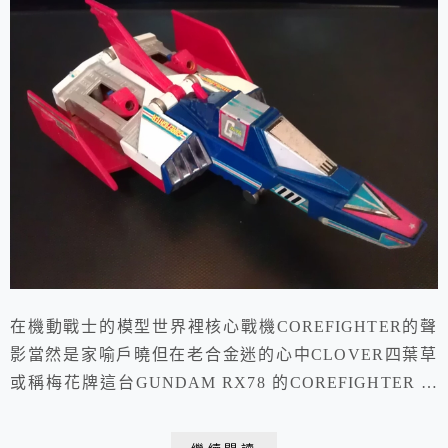
在機動戰士的模型世界裡核心戰機COREFIGHTER的聲
影當然是家喻戶曉但在老合金迷的心中CLOVER四葉草
或稱梅花牌這台GUNDAM RX78 的COREFIGHTER 核
心戰機真的是費了我不少工夫才收到 !! 老合金的POPY
在當年是顯學相對的CLOVER就像小媳婦一樣所以老