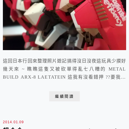
這回日本行回來整理照片遊記搞得沒日沒夜這玩具少摸好
幾天來 ~ 瞧瞧這隻又被砍單得亂七八糟的 METAL
BUILD ARX-8 LAETATEIN 這我有沒看錯押 ??要我拿
鋼但剪來祖這個整備台 ??NO ~~ 我還是先玩玩具吧 !!這
隻的典故 ??是啥碗糕 ??!我通通昧災影 !!就是已經被
繼續閱讀
METAL BUILD 這系列下毒了就乖乖包回家啦 !!照我來
看 ~ 這支應該是聯邦軍和吉翁軍薩克在外頭偷...
2014.01.09