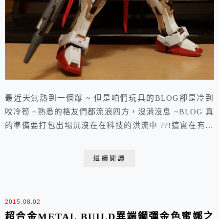
最近天氣熱到一個爆 ~ 但是咱們玩具的BLOG卻是冷到
咬冷筍 ~熟悉的格友們都流浪四方，沒消沒息 ~BLOG 真
的準備要打包出場沉沒在在科技的洪流中 ??!這實在有賴
玩具界的方丈" 耗子" 兄弟多多添薪材，咱們也能加減吹
吹風讓玩具的世界能夠繼續歡樂揍下去呀 ~ 來 ~ 好久沒
繼續閱讀
每METAL BUILD不是沒有出好貨而是這系列玩砍單玩
到讓人喬不爽買這系列有好一陣子了~ 這隻翔翼攻擊鋼彈
PO 網預告時就...
2015.08.02
超合金METAL BUILD異端鋼彈金色蜜娜之