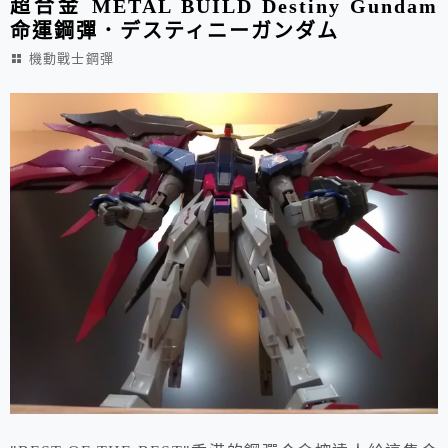
超合金 METAL BUILD Destiny Gundam
命運鋼彈．デスティニーガンダム
機動戰士鋼彈