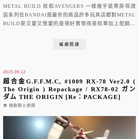
METAL BUILD 就和AVENGERS 一樣幾乎是票房保證
這系列在BANDAI是最夯的商品許多玩具店都對METAL
BUILD是又愛又恨愛的是很好賣恨得是砍單加上配銷賺
的還不夠賠滯銷的好啦 ~ 這讓玩具店去傷腦筋咱們還是
快樂的玩玩具這METAL BUILD 只要是出甚麼SEED 這
繼續閱讀
些 ~還是異端 ~腳色我攏總莫栽樣完全是METAL BUILD
的合金支架吸引我會持續的收藏 ~這回來看這款金色...
2015.05.12
超合金G.F.F.M.C, #1009 RX-78 Ver2.0 (
The Origin ) Repackage / RX78-02 ガン
ダム THE ORIGIN [Re：PACKAGE]
機動戰士鋼彈