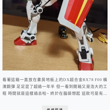
看著這箱一直放在書房地板上的DX超合金RX78 F00 橫
濱鋼彈 足足混了超過一年半 但一看到開箱又是浩大的工
程 時間就是這樣過去啦~ 終於在腦袋想起 這款可是有內
附離電池的 這一定得開箱，不然到時電池流湯 這去年火
速日雅下單的功夫 不就全都白做工啦!! 開箱 !! 看別的
繼續閱讀