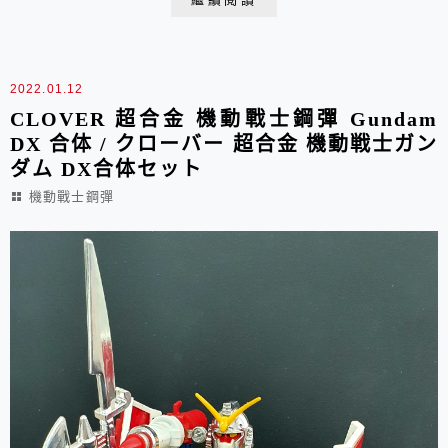
YT爽，現在換我爽啦!! PART I DX超合金魂的尺寸再進
化 已經不是菜刀開箱可形容 當年透半夜開箱玩玩具的體
力 應該說是...
2022.01.12
CLOVER 超合金 機動戰士鋼彈 Gundam
DX 合体 / クローバー 超合金 機動戦士ガン
ダム DX合体セット
機動戰士鋼彈