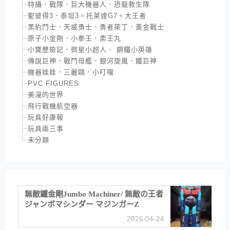
特攝．戰隊．巨大機器人．恐龍救生隊
聖彼得3．泰坦3。托萊達G7。大王者
黑豹鬥士．天威勇士．勇者萊丁．黃金戰士
原子小金剛．小拳王．柔王丸
小寶歷險記．微星小超人． 鋼鐵小英雄
傳說巨神．戰鬥母艦．銀河旋風．鐵巨神
機器娃娃．三麗鷗．小叮噹
PVC FIGURES
美漫的世界
飛行戰機航空器
玩具好康報
玩具兩三事
未分類
無敵鐵金剛Jumbo Machiner/ 無敵の王者
ジャンボマシンダー マジンガーZ
2026-04-24