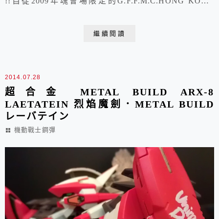
!!自從2009年魂會場限定的G.F.F.M.C.HONG KONG
NIGHT VER.這支被我列為必收的十大超合金的絕世好
物問世後香港夜戰版鋼彈每年的魂會場限定版的相關
繼續閱讀
GUNDAM合金系列都是支支強棒這款2010年的改自
GFFMC#1004 的 ROLL OUT COLOR一樣是美得讓...
2014.07.28
超合金 METAL BUILD ARX-8
LAETATEIN 烈焰魔劍．METAL BUILD
レーバテイン
機動戰士鋼彈