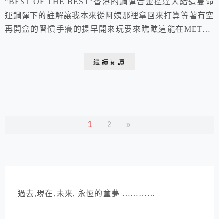
"BEST OF THE BEST"香港的鋼彈合金控達人給這隻命
運鋼彈下的註解讓我本來從阿姨那裡拿回來打算等著有空
再開盒的習慣手癢的提早開來玩要來瞧瞧這能在METAL
BUILD裡拿下 "THE BEST"榮耀的命運鋼彈這METAL
BUILD 的標準包裝和擺位讓我這從第一隻七劍就開始收
繼續閱讀
METAL BUILD的玩家來說很方便 ~ 不然盒子大大小小
的很難收藏哩 !!回來看看這轟動武林的SEED GU...
1
2
»
過去,現在,未來, 永恆的童夢 …………