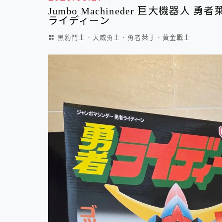
Jumbo Machineder 巨大機器人
ライディーン
黑豹鬥士．天威勇士．勇者萊丁．黃金戰士