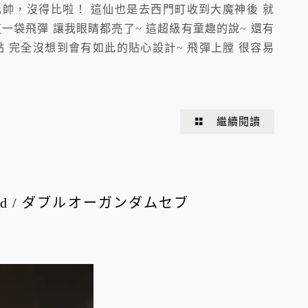
神比帥，沒得比啦！ 這仙也是去西門町收到大魔神後 就
一袋飛彈 讓我眼睛都亮了~ 這超級有童趣的說~ 還有
點 完全沒想到會有如此的貼心設計~ 飛彈上膛 很容易
繼續閱讀
 Sword / ダブルオーガンダムセブ