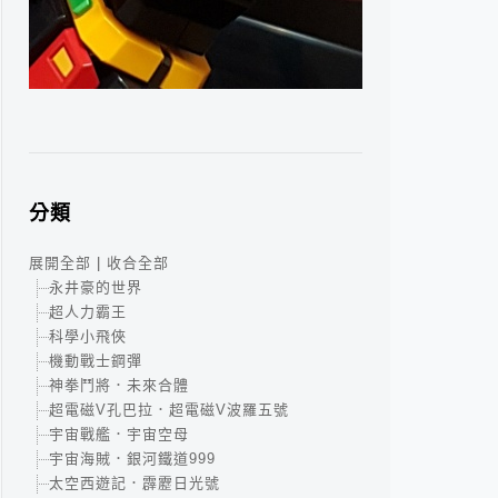
分類
展開全部
|
收合全部
永井豪的世界
超人力霸王
科學小飛俠
機動戰士鋼彈
神拳鬥將．未來合體
超電磁V孔巴拉．超電磁V波羅五號
宇宙戰艦．宇宙空母
宇宙海賊．銀河鐵道999
太空西遊記．霹靂日光號