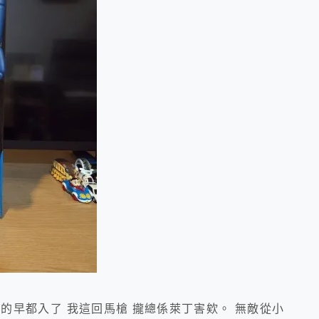
的早都入了 我這回馬槍 攏總係萊丁害欸。 無敵從小