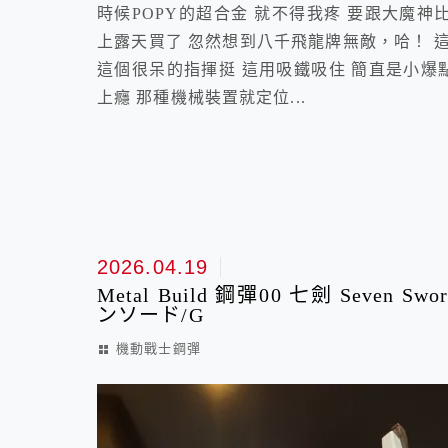
時候POPY的超合金 就不得我疼 要跟大魔
上露天買了 忽然想到八千飛龍牌無敵，哈！ 這
這個很呆的指揮挺 這用吸鐵吸住 簡直是小爆
上癮 那種機械裝置就定位...
2026.04.19
Metal Build 鋼彈00 七劍 Seven
ンソード/G
機動戰士鋼彈