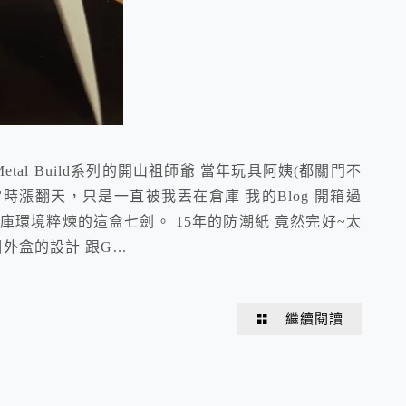
當年Metal Build系列的開山祖師爺 當年玩具阿姨(都關門不
時漲翻天，只是一直被我丟在倉庫 我的Blog 開箱過
惡劣倉庫環境粹煉的這盒七劍。 15年的防潮紙 竟然完好~太
個外盒的設計 跟G...
繼續閱讀