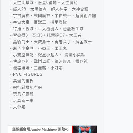
太空突擊隊．惑星0番地。太空魔龍
鐵人28．太陽使者．超人神童．六神合體
宇宙魔神．戰國魔神．宇宙戰士．超魔術合體
宇宙大帝．百獸王．機甲艦隊
特攝．戰隊．巨大機器人．恐龍救生隊
聖彼得3．泰坦3。托萊達G7。大王者
黑豹鬥士．天威勇士．勇者萊丁．黃金戰士
原子小金剛．小拳王．柔王丸
小寶歷險記．微星小超人． 鋼鐵小英雄
傳說巨神．戰鬥母艦．銀河旋風．鐵巨神
機器娃娃．三麗鷗．小叮噹
PVC FIGURES
美漫的世界
飛行戰機航空器
玩具好康報
玩具兩三事
未分類
無敵鐵金剛Jumbo Machiner/ 無敵の