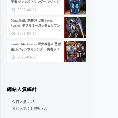
王者 ジャンボマシンダー マジンガ
ーZ
2026-04-24
Metal Build 鋼彈00 七劍 Seven
Sword / ダブルオーガンダムセブン
ソード/G
2026-04-19
Jumbo Machineder 巨大機器人 勇者
萊汀/ジャンボマシンダー 勇者ライ
ディーン
2026-03-27
網站人氣統計
今日人氣：
43
累計人氣：
1,096,787