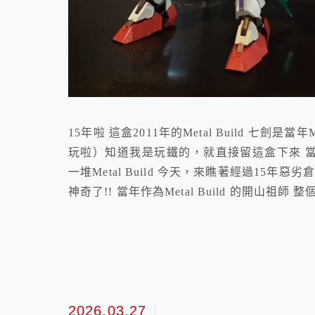
15年啦 這盒2011年的Metal Build 七劍是
玩啦）知道我是玩鐵的，就直接留這盒下來 當
一堆Metal Build 今天，來瞧著經過15年
神奇了!! 當年作為Metal Build 的開山祖師 整
2026.03.27