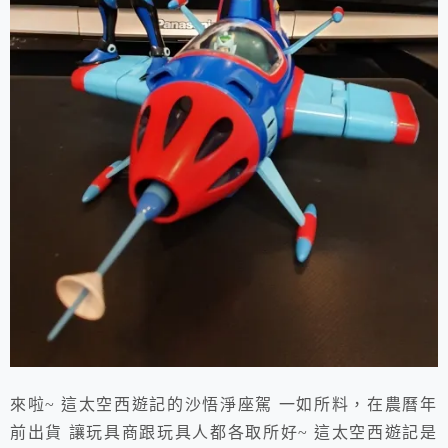
來啦~ 這太空西遊記的沙悟淨座駕 一如所料，在農曆年
前出貨 讓玩具商跟玩具人都各取所好~ 這太空西遊記是