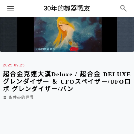
PC
30年的機器戰友
最新文章
2025.09.25
超合金克連大漢Deluxe / 超合金 DELUXE
グレンダイザー ＆ UFOスペイザー/UFOロ
ボ グレンダイザー/バン
永井豪的世界