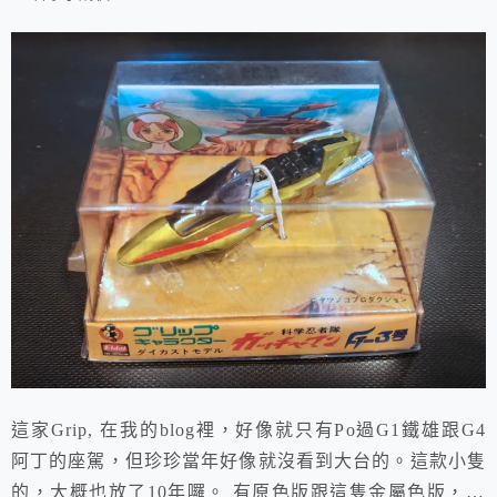
這家Grip, 在我的blog裡，好像就只有Po過G1鐵雄跟G4
阿丁的座駕，但珍珍當年好像就沒看到大台的。這款小隻
的，大概也放了10年囉。 有原色版跟這隻金屬色版，前