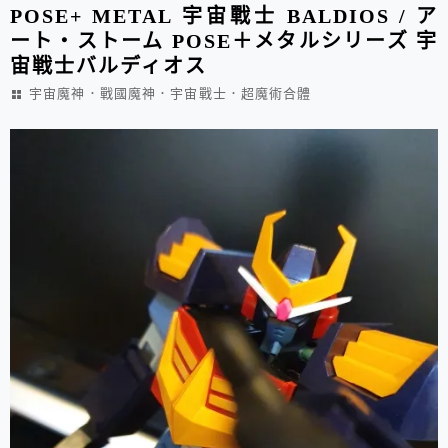
POSE+ METAL 宇宙戰士 BALDIOS / ア
ート・ストーム POSE＋メタルシリーズ 宇
宙戦士バルディオス
宇宙魔神．戰國魔神．宇宙戰士．超魔術合體