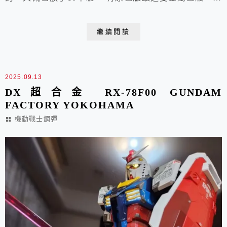
陣子拿出來摸摸，想到ㄤㄣ老闆娘還欠我那隻Mersa版珍
珍摩托車版，上色上到小孩都從小學到大學畢業啦!
繼續閱讀
1974年都50年啦,全新bling bling , #tomytakara 有沒考慮
把當年昭和的載具，全都出一出啊
2025.09.13
DX超合金 RX-78F00 GUNDAM
FACTORY YOKOHAMA
機動戰士鋼彈