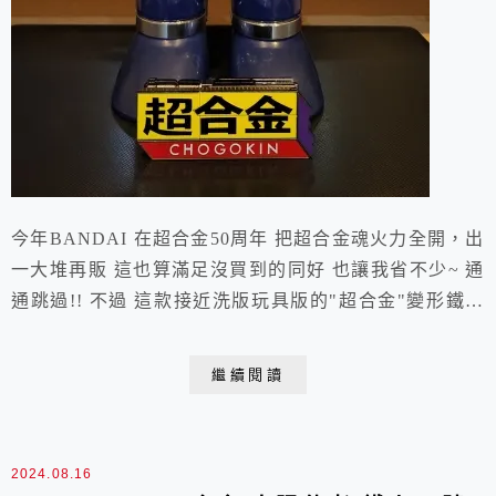
今年BANDAI 在超合金50周年 把超合金魂火力全開，出
一大堆再販 這也算滿足沒買到的同好 也讓我省不少~ 通
通跳過!! 不過 這款接近洗版玩具版的"超合金"變形鐵塊
入手同好讚聲連連~ 今年玩具沒買兩三隻 就買來紀念這
一路掏盡我們口袋的"超合金" !! 超合金就來配配當年這
繼續閱讀
些老屁股 當年的POPY 不管是當年在萬年買的 還是近年
日拍，港拍追回來的 通通都算在這三個字上~ "憶童年"
有時買東西...
2024.08.16