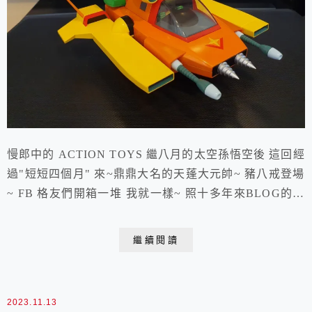
慢郎中的 ACTION TOYS 繼八月的太空孫悟空後 這回經
過"短短四個月" 來~鼎鼎大名的天蓬大元帥~ 豬八戒登場
~ FB 格友們開箱一堆 我就一樣~ 照十多年來BLOG的開
箱 跟大家分享 因為年紀越大，越容易忘掉當初是怎麼裝
的~ 尤其是越來越大隻的合體機器人呀~ 這艘豬八戒的飛
繼續閱讀
行器STARBOOD 非常重手~ 比孫悟空的STARCROW 重
不少 這合金部分用手摸就知道啦~ 冰冰涼涼呀~ 這...
2023.11.13