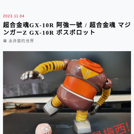
愛的宇宙魔神士後來追的~ 好啦~ 都收到一星...
2023.11.04
超合金魂GX-10R 阿強一號 / 超合金魂 マジ
ンガーZ GX-10R ボスボロット
永井豪的世界