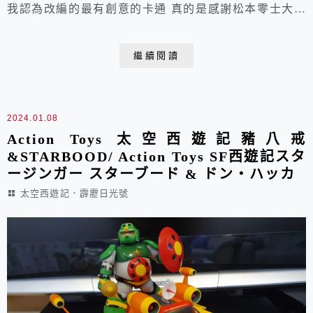
我認為改編的最有創意的卡通 真的是感謝松本零士大師
呀!! 香港玩具友人早已洗版FB 我還是照我的慢活~ 在
BLOG筆耕開箱紀錄!! 來~ 照千篇一律的開箱模式瞧瞧~
繼續閱讀
香港格友們已經昭告天下啦~ 這艘STARCOOPER 是裡
頭最重手的一艘 跟豬八戒的差不多 但是孫悟空的座駕就
有不少落差~ 這一手...
2024.01.08
Action Toys 太空西遊記豬八戒
&STARBOOD/ Action Toys SF西遊記スタ
ージンガー スターブード & ドン・ハッカ
太空西遊記．霹靂日光號