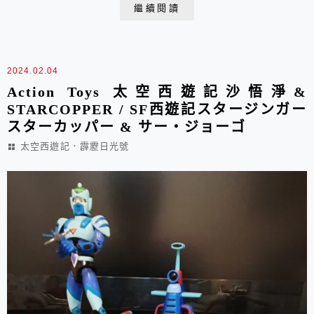
有亮點哩！！ 哇～還多付一組下半身～ 很努力地重現
繼續閱讀
超金屬當年的巧思 這ACTION TOYS 用在這小小一隻
ES合金這哈比人身上 真是難為他啦～ 現...
2024.02.04
Action Toys 太空西遊記沙悟淨&
STARCOPPER / SF西遊記スタージンガー
スターカッパー & サー・ジョーゴ
太空西遊記．霹靂日光號