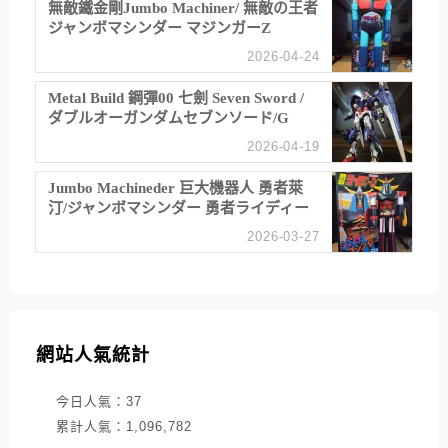
無敵鐵金剛Jumbo Machiner/ 無敵の王者
ジャンボマシンダー マジンガーZ
2026-04-24
Metal Build 鋼彈00 七劍 Seven Sword /
ダブルオーガンダムセブンソード/G
2026-04-19
Jumbo Machineder 巨大機器人 勇者萊
汀/ジャンボマシンダー 勇者ライディー
ン
2026-03-27
網站人氣統計
今日人氣：
37
累計人氣：
1,096,782