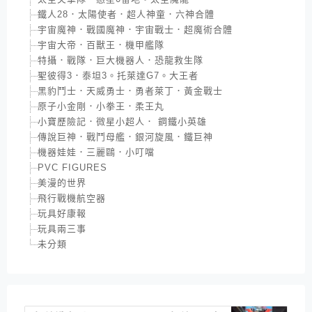
鐵人28．太陽使者．超人神童．六神合體
宇宙魔神．戰國魔神．宇宙戰士．超魔術合體
宇宙大帝．百獸王．機甲艦隊
特攝．戰隊．巨大機器人．恐龍救生隊
聖彼得3．泰坦3。托萊達G7。大王者
黑豹鬥士．天威勇士．勇者萊丁．黃金戰士
原子小金剛．小拳王．柔王丸
小寶歷險記．微星小超人． 鋼鐵小英雄
傳說巨神．戰鬥母艦．銀河旋風．鐵巨神
機器娃娃．三麗鷗．小叮噹
PVC FIGURES
美漫的世界
飛行戰機航空器
玩具好康報
玩具兩三事
未分類