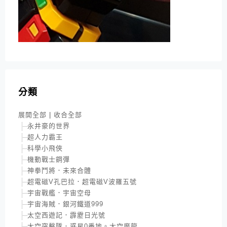
分類
展開全部
|
收合全部
永井豪的世界
超人力霸王
科學小飛俠
機動戰士鋼彈
神拳鬥將．未來合體
超電磁V孔巴拉．超電磁V波羅五號
宇宙戰艦．宇宙空母
宇宙海賊．銀河鐵道999
太空西遊記．霹靂日光號
太空突擊隊．惑星0番地。太空魔龍