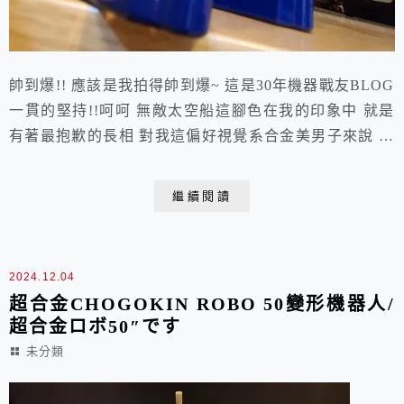
帥到爆!! 應該是我拍得帥到爆~ 這是30年機器戰友BLOG
一貫的堅持!!呵呵 無敵太空船這腳色在我的印象中 就是
有著最抱歉的長相 對我這偏好視覺系合金美男子來說 這
隻無敵太空船就是買個回憶啦!! 過年左右香港就上市了~
ACTION TOYS 再次洗版的好評 這兩天去小七拿貨 小朋
繼續閱讀
友都說爸比買新玩具喔!! ㄟ~這是去年就買了~ 今年才到
~呵呵，這是ACTION TOYS 的DNA 啦~ 我好...
2024.12.04
超合金CHOGOKIN ROBO 50變形機器人/
超合金ロボ50″です
未分類