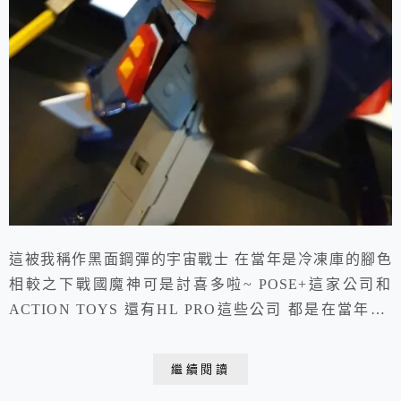
這被我稱作黑面鋼彈的宇宙戰士 在當年是冷凍庫的腳色
相較之下戰國魔神可是討喜多啦~ POSE+這家公司和
ACTION TOYS 還有HL PRO這些公司 都是在當年Art
Storms 品牌下合作出不少優秀作品的公司 要出這款"黑
面蔡" 我記得同時間Evolution Toys 也同時開訂老合金的
繼續閱讀
傳奇"宇宙魔神" 當時我趕下訂POSE+的宇宙騎士 反而最