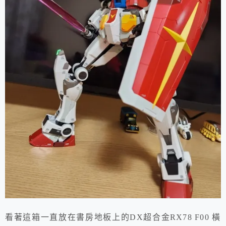
看著這箱一直放在書房地板上的DX超合金RX78 F00 橫