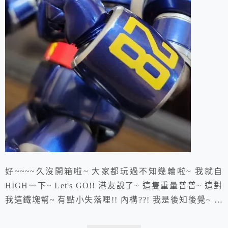
好~~~~久沒開箱啦~ 大家都玩過不知幾輪啦~ 我就自
HIGH一下~ Let's GO!! 港友說了~ 這隻重量普普~ 這對
我這鐵塊幫~ 有點小失落哩!! 內構??! 我是後知後覺~ 原
來ACTION TOYS 玩起致敬超金屬這招~ 加分加分~ 這