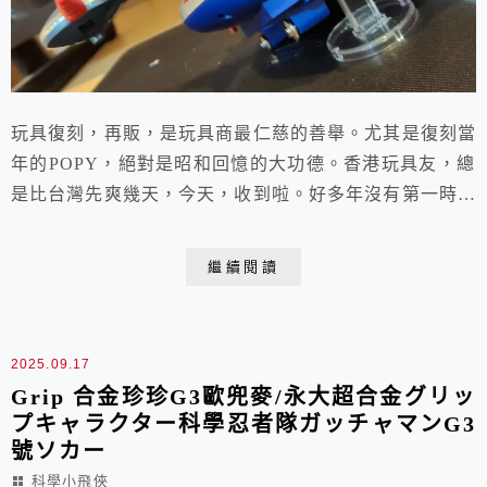
玩具復刻，再販，是玩具商最仁慈的善舉。尤其是復刻當
年的POPY，絕對是昭和回憶的大功德。香港玩具友，總
是比台灣先爽幾天，今天，收到啦。好多年沒有第一時間
開箱，克連大漢這在我Blog 叫作大尾流氓的，就是有這
般魅力。 今天，拿出兩隻50年的老傢伙，一起彩罐，比
繼續閱讀
較一下! 1. 外型大致一樣。兒子不錯。 2.爸爸進不了兒子
的窩，因為50歲已經變胖了。 3.老合金popy最重要的飛
彈，也給你啦 ，重炮版也...
2025.09.17
Grip 合金珍珍G3歐兜麥/永大超合金グリッ
プキャラクター科學忍者隊ガッチャマンG3
號ソカー
科學小飛俠