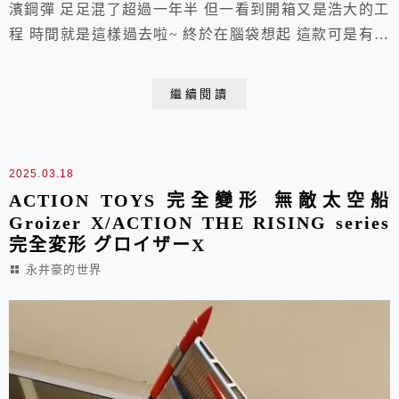
濱鋼彈 足足混了超過一年半 但一看到開箱又是浩大的工
程 時間就是這樣過去啦~ 終於在腦袋想起 這款可是有內
附離電池的 這一定得開箱，不然到時電池流湯 這去年火
速日雅下單的功夫 不就全都白做工啦!! 開箱 !! 看別的
繼續閱讀
YT爽，現在換我爽啦!! PART I DX超合金魂的尺寸再進
化 已經不是菜刀開箱可形容 當年透半夜開箱玩玩具的體
力 應該說是...
2025.03.18
ACTION TOYS 完全變形 無敵太空船
Groizer X/ACTION THE RISING series
完全変形 グロイザーX
永井豪的世界