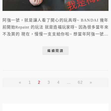
阿強一號，就是讓人看了開心的玩具呀~ BANDAI 幾年
前開始Repaint 的玩法 就是造福玩家呀~ 因為很多當年來
不及買的 現在，慢慢一支支給你啦~ 想當年阿強一號真
的是貴三三哩～ 我實在沒印象 超合金魂的外盒甚麼時候
出裱瓦楞紙呀?! 印象中連宇宙戰艦那種＂長落落＂的外
繼續閱讀
盒 都好像卡紙而已呀？！ 這一盒GX-10R竟然給這麼棒
的紙盒~讚啦！ 開箱玩玩啦～ 這玩具同好都熟透也玩透
了的玩具 在這麼多...
«
1
2
3
4
...
62
»