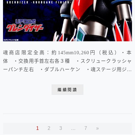
魂商店限定全高：約145mm10,260円（税込）・本
体 ・交換用手首左右各３種 ・スクリュークラッシャ
ーパンチ左右 ・ダブルハーケン ・魂ステージ用ジョ
イント飛碟勒 ?!! F**K !魂商店限定全高：約
145mm10,800円（税込）・グレンダイザー本体（原作
繼續閱讀
Ver.） ・交換用手首左右各４種 ・スクリュークラッ
シャーパンチ ・ダブルハーケン ・スペイザー本
体 ・スピンソーサー×２ ・ス...
1
2
3
...
7
»