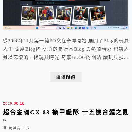
從2008年11月第一篇PO文在奇摩開始 展開了Blog的玩具
人生 奇摩Blog階段 真的是玩具Blog 最熱鬧精彩 也讓人
難以忘懷的一段玩具時光 奇摩BLOG的關站 讓玩具損友
們各奔東西~ 我選了有中華電信這富爸爸撐腰的隨意窩
繼續玩玩具PO文 但也難敵社群興起的洪流呀!! 隨意窩今
繼續閱讀
天2023.08.31要關門啦~ 這十多年來 每一篇都是拉豬屎
的開心文 截圖下來留念~ BLOG 還是會以新的世代...
2019.06.16
超合金魂GX-88 機甲艦隊 十五機合體之亂
~
玩具兩三事