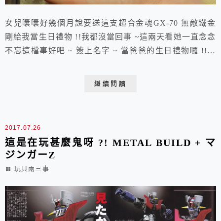
女兒囔囔好幾個月說要送這支超合金魂GX-70 無敵鐵金
剛給我當生日禮物 !!我都沒當回事 ~這兩天看她一直念念
不忘這檔事好吧 ~ 簽上名字 ~ 當爸爸的生日禮物囉 !!這
尊無敵鐵金剛 ~ 無價 !!女兒真好 !! 呵呵
繼續閱讀
2017.07.26
這是在玩甚麼鬼呀 ?! METAL BUILD + マ
ジンガーZ
玩具兩三事