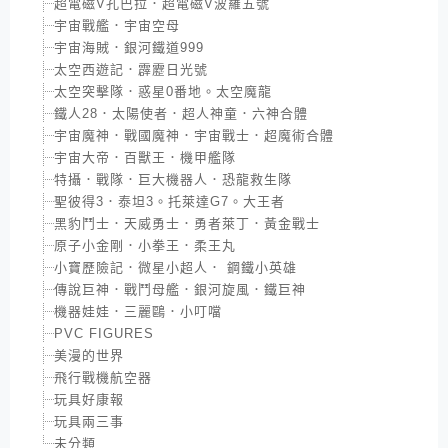
超電磁V孔巴拉．超電磁V波羅五號
宇宙戰艦．宇宙空母
宇宙海賊．銀河鐵道999
太空西遊記．霹靂日光號
太空突擊隊．惑星0番地。太空魔龍
鐵人28．太陽使者．超人神童．六神合體
宇宙魔神．戰國魔神．宇宙戰士．超魔術合體
宇宙大帝．百獸王．機甲艦隊
特攝．戰隊．巨大機器人．恐龍救生隊
聖彼得3．泰坦3。托萊達G7。大王者
黑豹鬥士．天威勇士．勇者萊丁．黃金戰士
原子小金剛．小拳王．柔王丸
小寶歷險記．微星小超人． 鋼鐵小英雄
傳說巨神．戰鬥母艦．銀河旋風．鐵巨神
機器娃娃．三麗鷗．小叮噹
PVC FIGURES
美漫的世界
飛行戰機航空器
玩具好康報
玩具兩三事
未分類