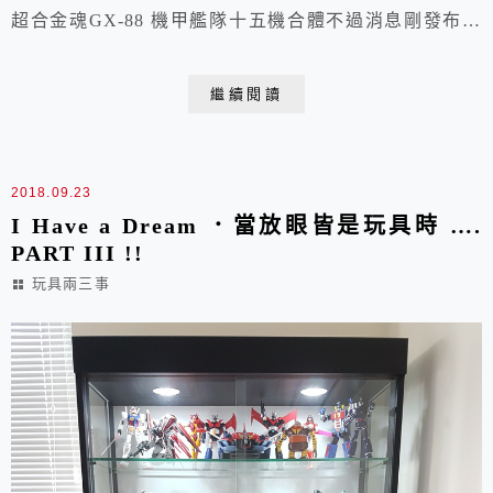
超合金魂GX-88 機甲艦隊十五機合體不過消息剛發布興
奮三分鐘心中冉起的是一陣陣當年記憶中 GX-71 百獸王
有錢買不到代理版的慘劇今年這慘劇PART 1 的主角百獸
繼續閱讀
王又要再販竟然還是一盒難求BANDAI 你嘛卡差不多勒
~ 然而前戲未了今天 ~ 今天 ~ 今天 ~ 日本在6/3
PM4:00...
2018.09.23
I Have a Dream ．當放眼皆是玩具時 ….
PART III !!
玩具兩三事