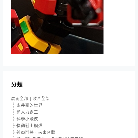
分類
展開全部
|
收合全部
永井豪的世界
超人力霸王
科學小飛俠
機動戰士鋼彈
神拳鬥將．未來合體