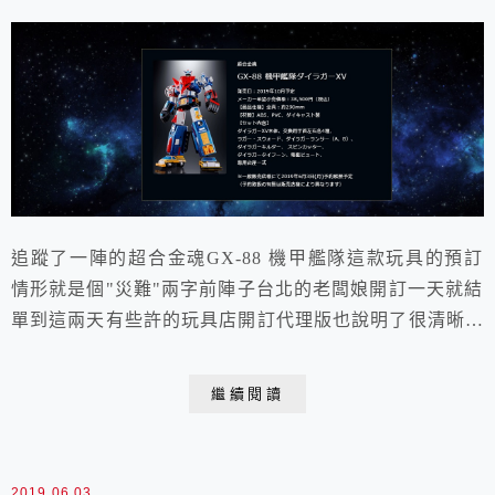
追蹤了一陣的超合金魂GX-88 機甲艦隊這款玩具的預訂
情形就是個"災難"兩字前陣子台北的老闆娘開訂一天就結
單到這兩天有些許的玩具店開訂代理版也說明了很清晰的
輪廓長久以來江湖中砍單的傳聞到底誰才是幕後的藏鏡人
來 ~ 以我訂到的八德路老闆娘的價格買了十年應該就是
繼續閱讀
日幣換算台幣的8折價格這家在雲林大家也常訂購的玩具
店也開出接近的價格 ~ 只不過老闆只能給兩隻訂到的人
~ LUCKY YOU !! 恭喜 ~...
2019.06.03