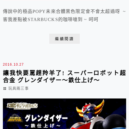
傳說中的極品POPY未來合體黑色限定會不會太超過呀 ~
害我差點被STARBUCKS的咖啡嗆到 ~ 呵呵
繼續閱讀
2016.10.27
讓我快要罵趕羚羊了! スーパーロボット超
合金 グレンダイザー～鉄仕上げ～
玩具兩三事