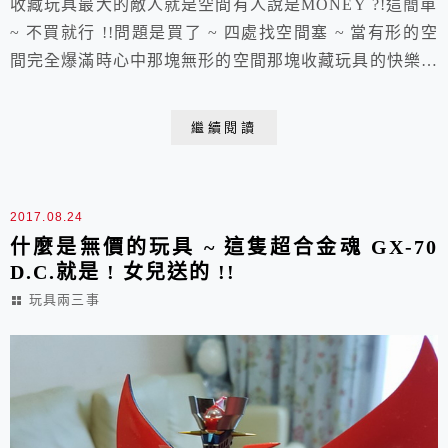
收藏玩具最大的敵人就是空間有人說是MONEY ?!這簡單
~ 不買就行 !!問題是買了 ~ 四處找空間塞 ~ 當有形的空
間完全爆滿時心中那塊無形的空間那塊收藏玩具的快樂天
地 ~ 就黯淡下來了 !!就是腦中無窮盡的煩煩煩 ~ 怎麼會
落到被玩具收藏，佔據了生命中重要的日出日落的作息
繼續閱讀
?!PART III 的大收納就是為了這句 " I HAVE A DREAM
" 床下的 ~ 書房的 ~ 走道的 ~...
2017.08.24
什麼是無價的玩具 ~ 這隻超合金魂 GX-70
D.C.就是 ! 女兒送的 !!
玩具兩三事