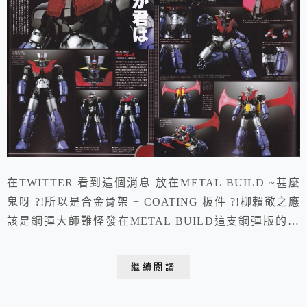
在TWITTER 看到這個消息 放在METAL BUILD ~甚麼
鬼呀 ?!所以是合金骨架 + COATING 板件 ?!柳賴敬之應
該是鋼彈大師難怪發在METAL BUILD這支鋼彈版的無
敵鐵金剛就留給鋼彈迷吧 !!我又可以省起來了 !!看看DX
超合金魂會不會把G.F.F.M.C.一直黃牛的RX-78也拿過來
繼續閱讀
發一發 !!我等著 !!