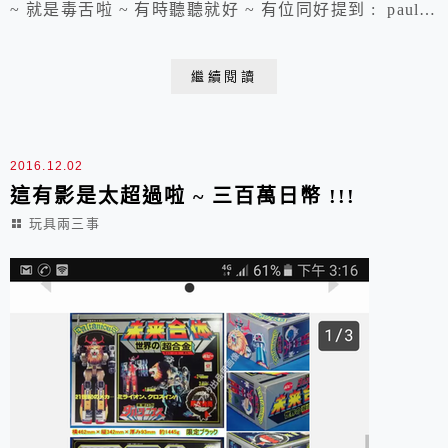
~ 就是毒舌啦 ~ 有時聽聽就好 ~ 有位同好提到 : paul75
發表於 27-12-2016 04:23 PM其實bandai肯買返百獸王版
權出玩具我已經心滿意足 這就是BANDAI 讓喜歡超合金
繼續閱讀
魂的玩家最純真的心裡話 ~ 也是我一直很支持超合金魂
的原因 !好啦 ~ 接下來說重點BANDA...
2016.12.02
這有影是太超過啦 ~ 三百萬日幣 !!!
玩具兩三事