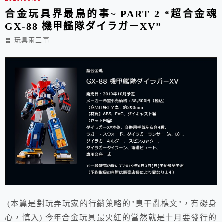
合金玩具界最鳥的事~ PART 2 “超合金魂
GX-88 機甲艦隊ダイラガーXV”
玩具兩三事
(本篇是對玩弄玩家的行銷策略的"臭干亂樵文"，有礙身
心，慎入) 今年合金玩具最火紅的當然就是十月要發行的