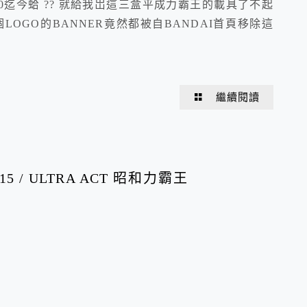
10迄今蛤 ?? 就給我岀這三盒平成力霸王的載具了不起
LOGO的BANNER竟然都被自BANDAI首頁移除這
繼續閱讀
 2015 / ULTRA ACT 昭和力霸王