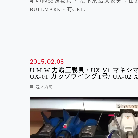
叩叩的交通載具 ~ 接下來給大家分享
BULLMARK ~ 有GRI...
2015.02.08
U.M.W.力霸王載具 / UX-V1 マ
UX-01 ガッツウイング1号/ UX-02
03 XIGファイターSG
超人力霸王