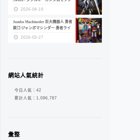
Sword / ダブルオーガンダムセブン
ソード/G
2026-04-19
Jumbo Machineder 巨大機器人 勇者
萊汀/ジャンボマシンダー 勇者ライ
ディーン
2026-03-27
網站人氣統計
今日人氣：
42
累計人氣：
1,096,787
彙整