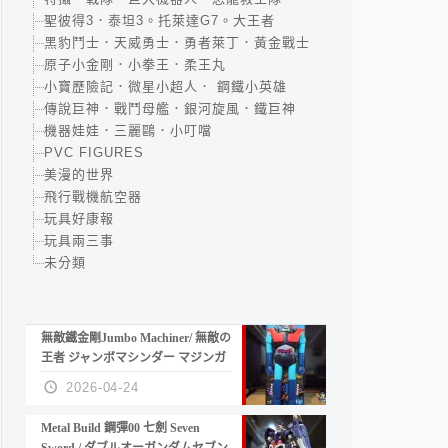
聖彼得3．泰坦3。托萊達G7。大王者
黑豹鬥士．天威勇士．勇者萊丁．黃金戰士
原子小金剛．小拳王．柔王丸
小寶歷險記．微星小超人． 鋼鐵小英雄
傳說巨神．戰鬥母艦．銀河旋風．鐵巨神
機器娃娃．三麗鷗．小叮噹
PVC FIGURES
美漫的世界
飛行戰機航空器
玩具好康報
玩具兩三事
未分類
無敵鐵金剛Jumbo Machiner/ 無敵の
王者 ジャンボマシンダー マジンガ
ーZ
2026-04-24
Metal Build 鋼彈00 七劍 Seven