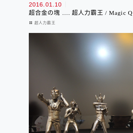
超人力霸王
2016.01.10
超合金の塊 …. 超人力霸王 / Magi
超人力霸王