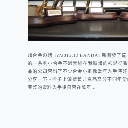
超合金の塊 ???2015.12 BANDAI 新
的一系列小合金不過縈繞在我腦海的卻是從香港
品的公司曾出了不少合金小雕像當年入手時好
分享一下 ~盒子上頭標著非賣品又分不同年
完整的資料入手後只曾在萬年...