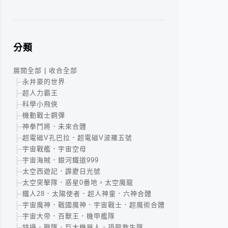
分類
展開全部
|
收合全部
永井豪的世界
超人力霸王
科學小飛俠
機動戰士鋼彈
神拳鬥將．未來合體
超電磁V孔巴拉．超電磁V波羅五號
宇宙戰艦．宇宙空母
宇宙海賊．銀河鐵道999
太空西遊記．霹靂日光號
太空突擊隊．惑星0番地。太空魔龍
鐵人28．太陽使者．超人神童．六神合體
宇宙魔神．戰國魔神．宇宙戰士．超魔術合體
宇宙大帝．百獸王．機甲艦隊
特攝．戰隊．巨大機器人．恐龍救生隊