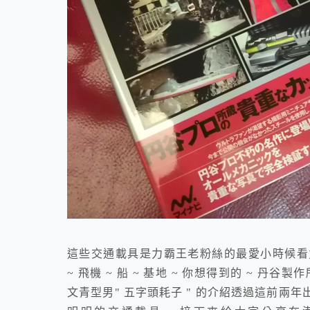
這些交通載具是力霸王老粉絲的最愛小時候看
~ 飛機 ~ 船 ~ 基地 ~ 你想得到的 ~ 
文青型男" 五字頭耗子 " 的介紹透過這前兩