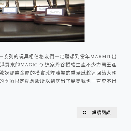
開發了這一系列的玩具相信格友們一定聯想到當年MARMIT出
買來的MAGIC Q 這家丹谷授權生產不少力霸王產
驚訝那整金屬的樸實感焊雕鑿的重量感趁這回給大夥
份的季節限定紀念版所以到底出了幾隻我也一直查不出
繼續閱讀