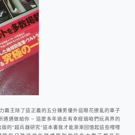
力霸王除了這正義的五分鐘男優外這眼花撩亂的車子
丹谷製作所通通做給你 ~ 這麼多年過去有幸經過咱們玩具界的
年出版的"超兵器研究"這本書我才能漸漸回憶起這些哩哩