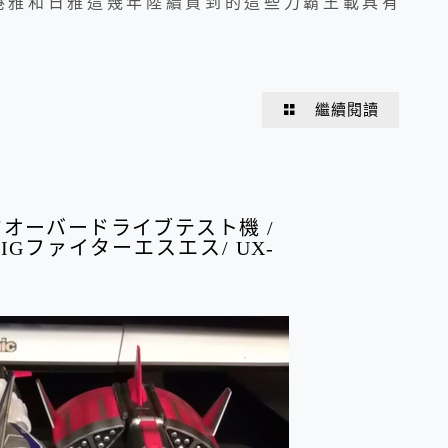
在港雅和日雅這幾年陸續買到的這些力霸王載具有
繼續閱讀
キシマオーバードライブテスト機 /
 XIGファイターエスエス/ UX-