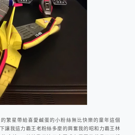
爍的繁星帶給喜愛鹹蛋的小粉絲無比快樂的童年這個
I 的催生下讓我這力霸王老粉絲多麼的興奮我的昭和力霸王林