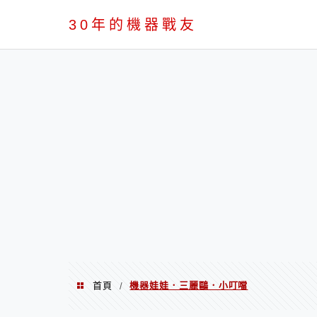
PC
30年的機器戰友
首頁
機器娃娃．三麗鷗．小叮噹
/