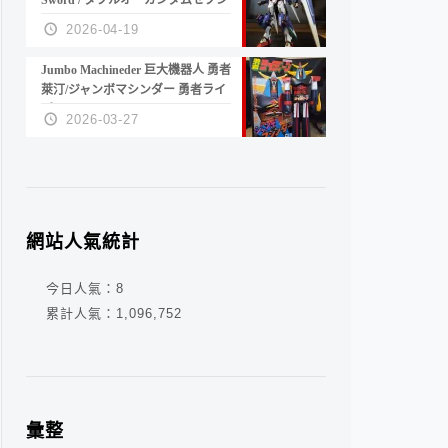
Sword / ダブルオーガンダムセブン
ソード/G
2026-04-19
Jumbo Machineder 巨大機器人 勇者
萊汀/ジャンボマシンダー 勇者ライ
ディーン
2026-03-27
網站人氣統計
今日人氣：
8
累計人氣：
1,096,752
彙整