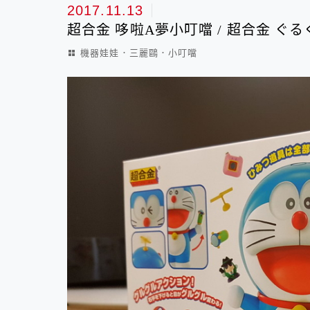
機器娃娃．三麗鷗．小叮噹
2017.11.13
超合金 哆啦A夢小叮噹 / 超合金 ぐ
機器娃娃．三麗鷗．小叮噹