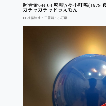
超合金GB-04 哆啦A夢小叮噹(1979 復
ガチャガチャドラえもん
機器娃娃．三麗鷗．小叮噹