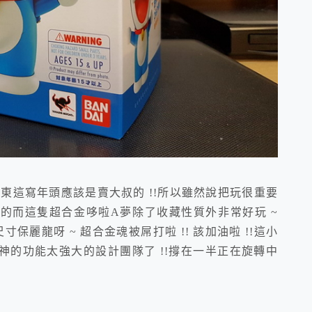
這東東這寫年頭應該是賣大叔的 !!所以雖然說把玩很重要
的而這隻超合金哆啦A夢除了收藏性質外非常好玩 ~
寸保麗龍呀 ~ 超合金魂被屌打啦 !! 該加油啦 !!這小
的功能太強大的設計團隊了 !!撐在一半正在旋轉中