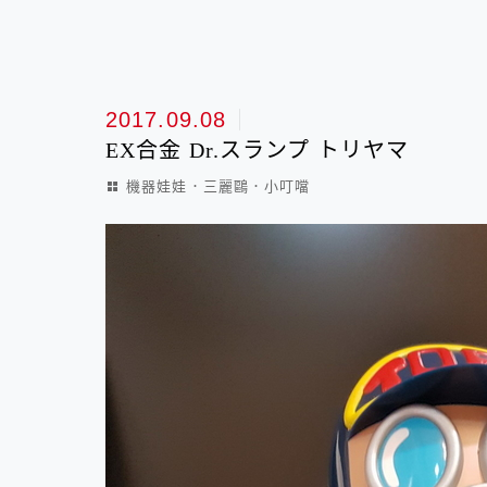
2017.09.08
EX合金 Dr.スランプ トリヤマ
機器娃娃．三麗鷗．小叮噹