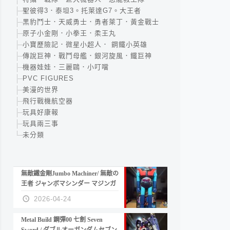
聖彼得3．泰坦3。托萊達G7。大王者
黑豹鬥士．天威勇士．勇者萊丁．黃金戰士
原子小金剛．小拳王．柔王丸
小寶歷險記．微星小超人． 鋼鐵小英雄
傳說巨神．戰鬥母艦．銀河旋風．鐵巨神
機器娃娃．三麗鷗．小叮噹
PVC FIGURES
美漫的世界
飛行戰機航空器
玩具好康報
玩具兩三事
未分類
無敵鐵金剛Jumbo Machiner/ 無敵の
王者 ジャンボマシンダー マジンガ
ーZ
2026-04-24
Metal Build 鋼彈00 七劍 Seven