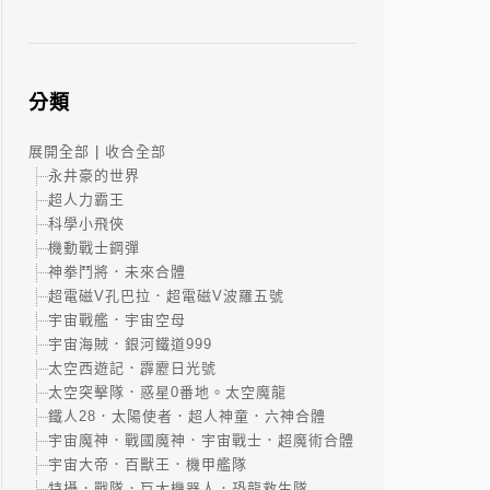
分類
展開全部
|
收合全部
永井豪的世界
超人力霸王
科學小飛俠
機動戰士鋼彈
神拳鬥將．未來合體
超電磁V孔巴拉．超電磁V波羅五號
宇宙戰艦．宇宙空母
宇宙海賊．銀河鐵道999
太空西遊記．霹靂日光號
太空突擊隊．惑星0番地。太空魔龍
鐵人28．太陽使者．超人神童．六神合體
宇宙魔神．戰國魔神．宇宙戰士．超魔術合體
宇宙大帝．百獸王．機甲艦隊
特攝．戰隊．巨大機器人．恐龍救生隊