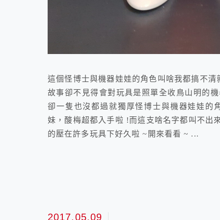
這個怪博士與機器娃娃的角色叫啥我都搞不清就
故事卻不見得會對玩具是照單全收鳥山明的機
卻一隻也沒都過就獨厚怪博士與機器娃娃的角色
妹，酸梅超都入手啦 !而這支啥名字都叫不出
的壓在許多玩具下好久啦 ~開來看看 ~ ...
2017.05.09