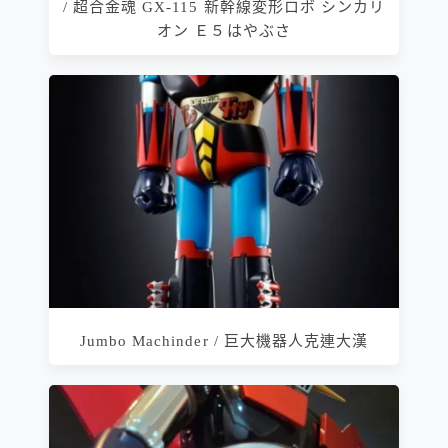
/ 超合金魂 GX-115 新幹線変形ロボ シンカリ
オン Ｅ５はやぶさ
Jumbo Machinder / 巨大機器人克連大漢