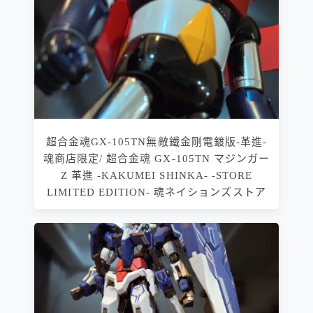
超合金魂GX-105TN無敵鐵金剛電鍍版-革進-
魂商店限定/ 超合金魂 GX-105TN マジンガー
Z 革進 -KAKUMEI SHINKA- -STORE
LIMITED EDITION- 魂ネイションズストア