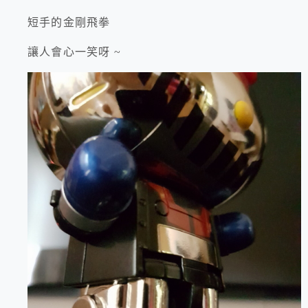
短手的金剛飛拳
讓人會心一笑呀 ~