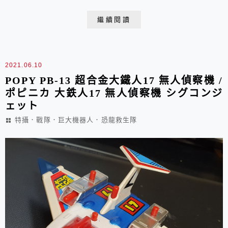
得這個小人沒有不見我常說 ~ 配件還可以留著這當年的
繼續閱讀
小孩一定都是模範生 ~ 呵呵歪題啦 ~ 回正軌 ~ 這交通載
具一向很吸引我因為實在很有玩點 ~機關粉多勒...
2021.06.10
POPY PB-13 超合金大鐵人17 無人偵察機 /
ポピニカ 大鉄人17 無人偵察機 シグコンジ
ェット
特攝．戰隊．巨大機器人．恐龍救生隊