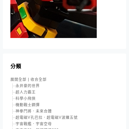
分類
展開全部
|
收合全部
永井豪的世界
超人力霸王
科學小飛俠
機動戰士鋼彈
神拳鬥將．未來合體
超電磁V孔巴拉．超電磁V波羅五號
宇宙戰艦．宇宙空母