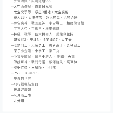
宇宙海賊．銀河鐵道999
太空西遊記．霹靂日光號
太空突擊隊．惑星0番地。太空魔龍
鐵人28．太陽使者．超人神童．六神合體
宇宙魔神．戰國魔神．宇宙戰士．超魔術合體
宇宙大帝．百獸王．機甲艦隊
特攝．戰隊．巨大機器人．恐龍救生隊
聖彼得3．泰坦3。托萊達G7。大王者
黑豹鬥士．天威勇士．勇者萊丁．黃金戰士
原子小金剛．小拳王．柔王丸
小寶歷險記．微星小超人． 鋼鐵小英雄
傳說巨神．戰鬥母艦．銀河旋風．鐵巨神
機器娃娃．三麗鷗．小叮噹
PVC FIGURES
美漫的世界
飛行戰機航空器
玩具好康報
玩具兩三事
未分類