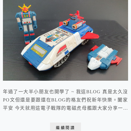
年過了一大半小朋友也開學了 ~ 我這BLOG 真是太久沒
PO文但還是要跟還在BLOG的格友們祝新年快樂。闔家
平安 今天就用這電子戰隊的電磁虎母艦跟大家分享一下
~ POPY 的盒子就是回憶在迷人最近常在FB 晃才知道玩
鐵塊的都跑到FB去了以我玩鐵塊的本質FB 有太多合金玩
繼續閱讀