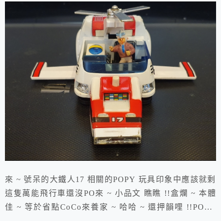
來 ~ 號呆的大鐵人17 相關的POPY 玩具印象中應該就剩
這隻萬能飛行車還沒PO來 ~ 小品文 瞧瞧 !!盒爛 ~ 本體
佳 ~ 等於省點CoCo來養家 ~ 哈哈 ~ 還押韻哩 !!POPY
的一塊鐵又是一個扎實的舒爽這小人叫啥 ? 我也忘了難