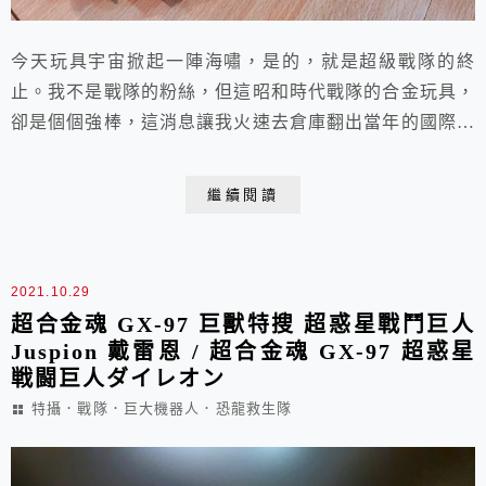
今天玩具宇宙掀起一陣海嘯，是的，就是超級戰隊的終
止。我不是戰隊的粉絲，但這昭和時代戰隊的合金玩具，
卻是個個強棒，這消息讓我火速去倉庫翻出當年的國際戰
隊母艦跟武士機器人。 哇，40多年的歲月，斑斑的痕
跡，弄了我整晚，該黃的也回不來，整理一下，就一個致
繼續閱讀
敬。對帶給我們小時候到現在可以玩得開心，擺著讓人看
到目不轉睛，這一個戰隊玩具系列，暫時畫下休止符。
戰隊吸引我的就是機器人跟載具，但國際戰隊就是不同，
2021.10.29
因...
超合金魂 GX-97 巨獸特搜 超惑星戰鬥巨人
Juspion 戴雷恩 / 超合金魂 GX-97 超惑星
戦闘巨人ダイレオン
特攝．戰隊．巨大機器人．恐龍救生隊