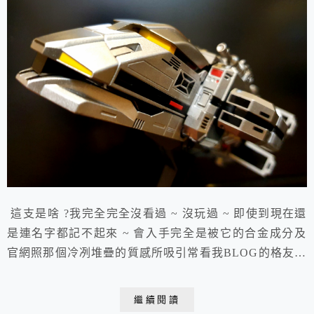
這支是啥 ?我完全完全沒看過 ~ 沒玩過 ~ 即使到現在還
是連名字都記不起來 ~ 會入手完全是被它的合金成分及
官網照那個冷冽堆疊的質感所吸引常看我BLOG的格友應
該都知我吃銅吃鐵的 ~ 這種冰冰涼涼的合金加電鍍質感
命中G點啦 !!開箱 ~ ㄟ ~ 這封面很多格有說有懷舊風恩
繼續閱讀
~ 我的世代是昭和 ~ 比較習慣POPY 藍銀混搭風勒 ~ 這