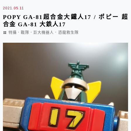
2021.05.11
POPY GA-81超合金大鐵人17 / ポピー 超
合金 GA-81 大鉄人17
特攝．戰隊．巨大機器人．恐龍救生隊