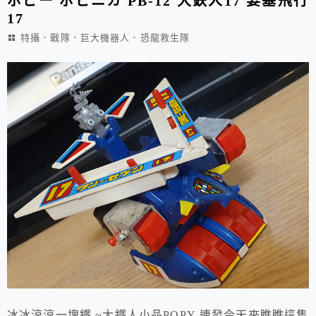
ポピー ポピニカ PB-12 大鉄人17 要塞飛行
17
特攝．戰隊．巨大機器人．恐龍救生隊
冰冰涼涼一塊鐵 ~大鐵人小品POPY 連發今天來瞧瞧這隻