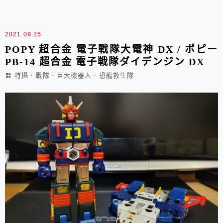
PET ~ 扣分啦 ~ 不過，拿出來時就覺得哇 ~ 哇 ~ ...
2021.09.25
POPY 超合金 電子戰隊大電神 DX / ポピー
PB-14 超合金 電子戦隊ダイデンジン DX
特攝．戰隊．巨大機器人．恐龍救生隊