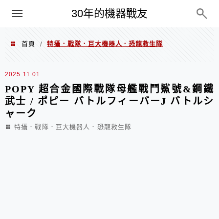
PC
30年的機器戰友
首頁
特攝．戰隊．巨大機器人．恐龍救生隊
/
特攝．戰隊．巨大機器人．恐龍救生
2025.11.01
POPY 超合金國際戰隊母艦戰鬥鯊號&鋼鐵
隊
武士 / ポピー バトルフィーバーJ バトルシ
ャーク
特攝．戰隊．巨大機器人．恐龍救生隊