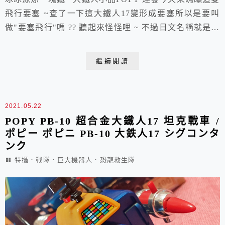
飛行要塞 ~查了一下這大鐵人17變形成要塞所以是要叫
做"要塞飛行"嗎 ?? 聽起來怪怪哩 ~ 不過日文名稱就是如
此，還要加個17 ~ 這盒配件都還算完整買回來好多年了
~ 也沒仔細瞧過 ~ 呵呵恩 ~ 沉甸甸的一塊鐵 ~ 不愧是大
繼續閱讀
顆呆的質量 ~ 夠純這飛行要塞整個就是方塊不過感覺這
腳掌好像大了點反正老POPY 就是這樣 ~專門騙小孩滴
!!...
2021.05.22
POPY PB-10 超合金大鐵人17 坦克戰車 /
ポピー ポピニ PB-10 大鉄人17 シグコンタ
ンク
特攝．戰隊．巨大機器人．恐龍救生隊