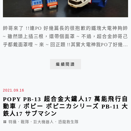
帥哥來了 !!連PO 好幾篇長的很抱歉的鐵塊大電神夠帥
~ 雖然頭上插三根，還帶個面罩 ~ 不過，超合金帥哥己
乎都戴面罩哩 ~ 來 ~ 回正題 !!其實大電神我PO了好幾篇
這隻DX版，也PO過回去看看，竟然是2010.10.31 PO文
就是圖中的飛行模式當初這支是無盒近全新今天，翻出這
繼續閱讀
盒BLING BLING 的有盒大電神應該也是買了有七八年
了吧 ~ 時間真是快呀 ~ 兩隻一起合照多年後第一次開
盒...
2021.09.16
POPY PB-13 超合金大鐵人17 萬能飛行自
動車 / ポピー ポピニカシリーズ PB-11 大
鉄人17 サブマシン
特攝．戰隊．巨大機器人．恐龍救生隊