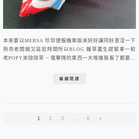
本來要以MERSA 珍珍便服機車版來好好讓同好意淫一下
熟奈老闆娘又延宕時間所以BLOG 雜草叢生趕緊拿一和
老POPY來除除草 ~ 電擊隊的東西一大堆連我看了都要查
一下到底是啥 ~ 當年在日拍，港拍 買得昏天暗地的不PO
一下文也說不過去這盒爛本體還OK的SKYACE開來大家
繼續閱讀
瞧瞧我覺得這頭長得像老鷹應該叫SKY EAGLE 才對
呀 這些特攝飛行器或載具多到有時下標回來都還要對一
下當年真是口袋燒破洞黑眼...
1
2
3
...
6
»