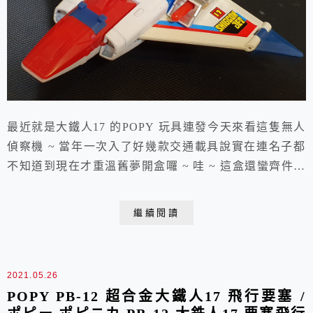
最近就是大鐵人17 的POPY 玩具連發今天來看這隻無人
偵察機 ~ 當年一次入了好幾款交通載具說實在連名子都
不知道到現在才重溫舊夢開盒囉 ~ 哇 ~ 這盒還蠻齊件的
哩 ~ 連波羅五號小傳單都有哩 ~ 爽 !!來 ~ 灰彈給他裝上
去 機頭也給他裝上去無人偵察機 ~ 出動 !!POPY 就是給
繼續閱讀
小朋友玩的所以有不少機關現在換老頭們玩還是玩得不亦
樂乎哩 ~ 呵呵還可以變成這德行根本是"透抽"上身 ~ 呵
呵...
2021.05.26
POPY PB-12 超合金大鐵人17 飛行要塞 /