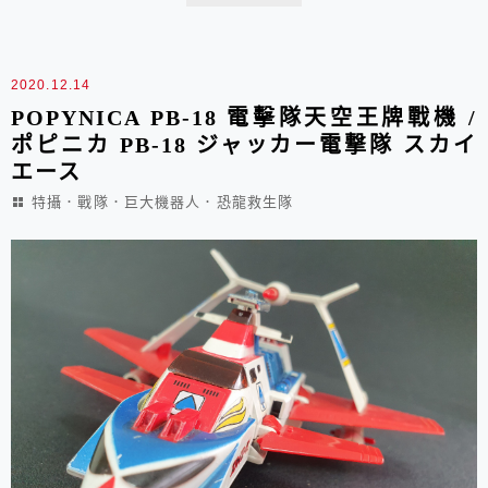
具可分享但是BLOG 還是老窩 ~ 習慣些PO文還是優先這
裡囉 ~ 回來看看這支盒子普普，本體不錯的POPY 電磁
虎母艦這買了多...
2020.12.14
POPYNICA PB-18 電擊隊天空王牌戰機 /
ポピニカ PB-18 ジャッカー電撃隊 スカイ
エース
特攝．戰隊．巨大機器人．恐龍救生隊