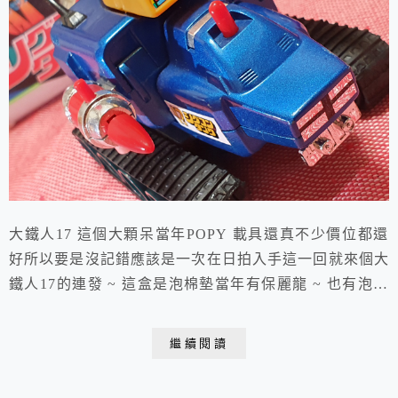
大鐵人17 這個大顆呆當年POPY 載具還真不少價位都還
好所以要是沒記錯應該是一次在日拍入手這一回就來個大
鐵人17的連發 ~ 這盒是泡棉墊當年有保麗龍 ~ 也有泡棉
墊啥緣故我嘛不知 ~ 本體較重要啦 ~ 配件就這些 ~ 說明
書不知哪去啦 ~ 就來看看這一顆顆按鈕是啥用 ?!發現機
繼續閱讀
關 ~ 可開啟 ~ 應該是要發射輝彈喔 !! 又發現機關 ~ 鑽投
可以收起彈出哩 ~ 這好玩 !! 呵呵機關又來啦 ~ ...