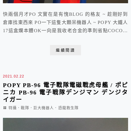
快兩個月才PO 文實在是有愧BLOG 的格友 ~ 趁剛好到
倉庫找東西來 PO一下這隻大顆呆機器人 ~ POPY 大鐵人
17這盒爛本體OK一向是我收老合金的準則省點COCO嘛
!!除非 ~ 是本人的G點召們角色 ~ 這隻日版POPY買好久
了 ~ 還有幾支附屬的交通載具改天翻翻再PO !!拳頭缺一
繼續閱讀
隻 ~ 沒關係 !!來 !!大鐵人17 帥帥上場 ~ 恩 ~ 老合金就是
重手呀 ~飛彈 ~ 小飛機 ~ 恩...
2021.02.22
POPY PB-96 電子戰隊電磁戰虎母艦 / ポピ
ニカ PB-96 電子戦隊デンジマン デンジタ
イガー
特攝．戰隊．巨大機器人．恐龍救生隊