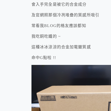
會入手完全是被它的合金成分
及官網照那個冷冽堆疊的質感所吸引
常看我BLOG的格友應該都知
我吃銅吃鐵的 ~
這種冰冰涼涼的合金加電鍍質感
命中G點啦 !!