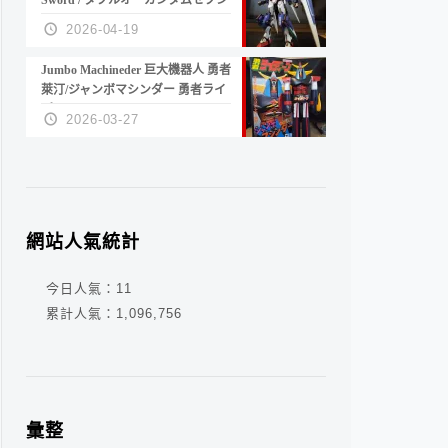
Sword / ダブルオーガンダムセブン
ソード/G
2026-04-19
Jumbo Machineder 巨大機器人 勇者
萊汀/ジャンボマシンダー 勇者ライ
ディーン
2026-03-27
網站人氣統計
今日人氣：
11
累計人氣：
1,096,756
彙整