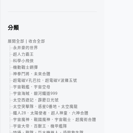
分類
展開全部
|
收合全部
永井豪的世界
超人力霸王
科學小飛俠
機動戰士鋼彈
神拳鬥將．未來合體
超電磁V孔巴拉．超電磁V波羅五號
宇宙戰艦．宇宙空母
宇宙海賊．銀河鐵道999
太空西遊記．霹靂日光號
太空突擊隊．惑星0番地。太空魔龍
鐵人28．太陽使者．超人神童．六神合體
宇宙魔神．戰國魔神．宇宙戰士．超魔術合體
宇宙大帝．百獸王．機甲艦隊
特攝．戰隊．巨大機器人．恐龍救生隊