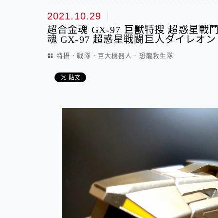
2021.10.29
超合金魂 GX-97 巨獸特搜 超惑星戰鬥巨人
魂 GX-97 超惑星戦闘巨人ダイレオン
特攝．戰隊．巨大機器人．恐龍救生隊