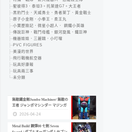
聖彼得3．泰坦3。托萊達G7。大王者
黑豹鬥士．天威勇士．勇者萊丁．黃金戰士
原子小金剛．小拳王．柔王丸
小寶歷險記．微星小超人． 鋼鐵小英雄
傳說巨神．戰鬥母艦．銀河旋風．鐵巨神
機器娃娃．三麗鷗．小叮噹
PVC FIGURES
美漫的世界
飛行戰機航空器
玩具好康報
玩具兩三事
未分類
無敵鐵金剛Jumbo Machiner/ 無敵の
王者 ジャンボマシンダー マジンガ
ーZ
2026-04-24
Metal Build 鋼彈00 七劍 Seven