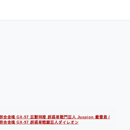
超合金魂 GX-97 巨獸特搜 超惑星戰鬥巨人 Juspion 戴雷恩 /
超合金魂 GX-97 超惑星戦闘巨人ダイレオン