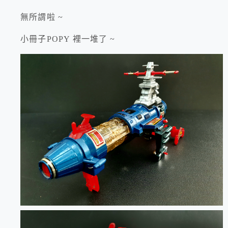
無所謂啦 ~
小冊子POPY 裡一堆了 ~