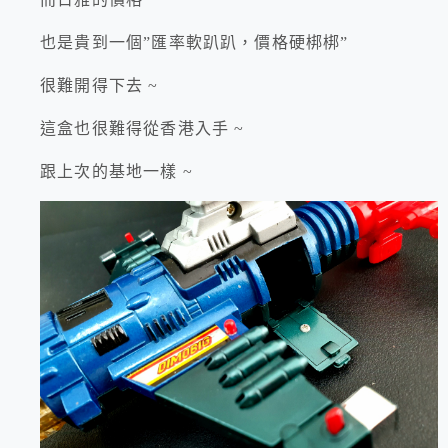
也是貴到一個”匯率軟趴趴，價格硬梆梆”
很難開得下去 ~
這盒也很難得從香港入手 ~
跟上次的基地一樣 ~