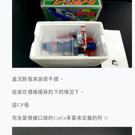
盒況對我來說很不錯 ~
這是在價格還吞的下的情況下 ~
這CP值
完全是根據口袋的CoCo多寡來定義的阿 !!