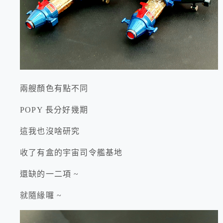
兩艘顏色有點不同
POPY 長分好幾期
這我也沒啥研究
收了有盒的宇宙司令艦基地
還缺的一二項 ~
就隨緣囉 ~