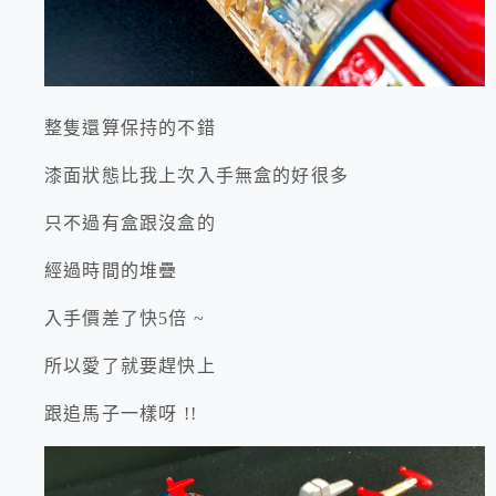
整隻還算保持的不錯
漆面狀態比我上次入手無盒的好很多
只不過有盒跟沒盒的
經過時間的堆疊
入手價差了快5倍 ~
所以愛了就要趕快上
跟追馬子一樣呀 !!