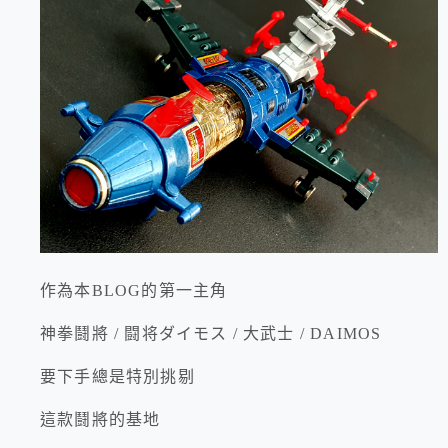
作為本BLOG的第一主角
神拳鬪將 / 闘将ダイモス / 大武士 / DAIMOS
要下手總是特別挑剔
這款鬪將的基地