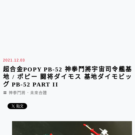
2021.12.03
超合金POPY PB-52 神拳鬥將宇宙司令艦基
地 / ポピー 闘将ダイモス 基地ダイモビッ
グ PB-52 PART II
神拳鬥將．未來合體