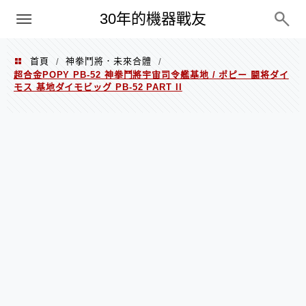
PC
30年的機器戰友
首頁
神拳鬥將．未來合體
/
/
超合金POPY PB-52 神拳鬥將宇宙司令艦基地 / ポピー 闘将ダイ
モス 基地ダイモビッグ PB-52 PART II