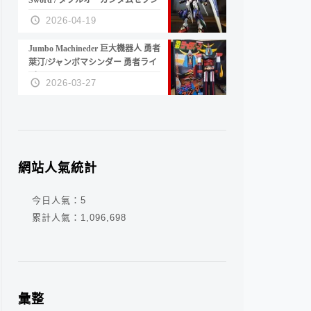
Sword / ダブルオーガンダムセブン
ソード/G
2026-04-19
Jumbo Machineder 巨大機器人 勇者
萊汀/ジャンボマシンダー 勇者ライ
ディーン
2026-03-27
網站人氣統計
今日人氣：
5
累計人氣：
1,096,698
彙整