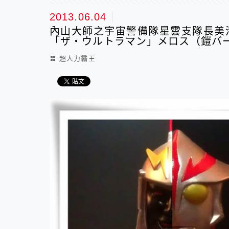
2013.06.04
內山大師之宇宙警備隊星雲支隊長美洛斯 
「ザ・ウルトラマン」メロス（鎧バ
超人力霸王