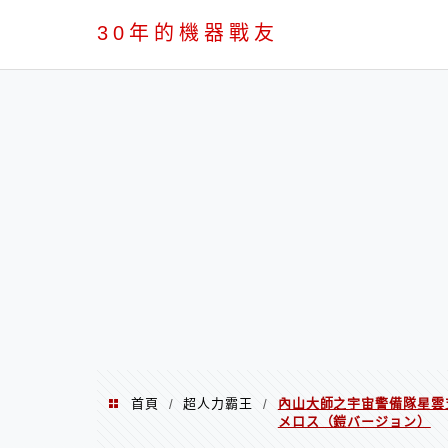
PC
30年的機器戰友
首頁
超人力霸王
內山大師之宇宙警備隊星雲支
/
/
メロス（鎧バージョン）