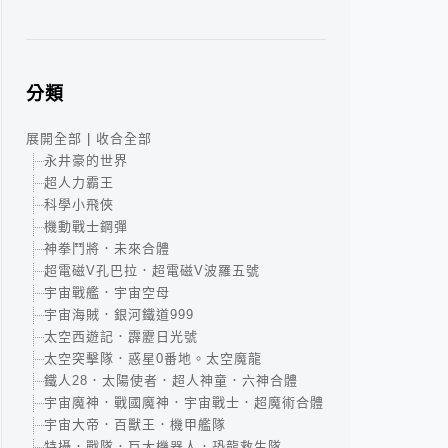
分類
展開全部
|
收合全部
永井豪的世界
超人力霸王
科學小飛俠
機動戰士鋼彈
神拳鬥將．未來合體
超電磁V孔巴拉．超電磁V波羅五號
宇宙戰艦．宇宙空母
宇宙海賊．銀河鐵道999
太空西遊記．霹靂日光號
太空突擊隊．惑星0番地。太空魔龍
鐵人28．太陽使者．超人神童．六神合體
宇宙魔神．戰國魔神．宇宙戰士．超魔術合體
宇宙大帝．百獸王．機甲艦隊
特攝．戰隊．巨大機器人．恐龍救生隊