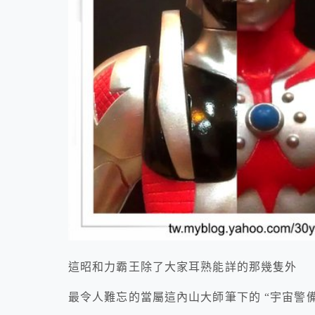
這昭和力霸王除了大家耳熟能詳的那幾隻外
最令人難忘的當屬這內山大師筆下的 “宇宙警備