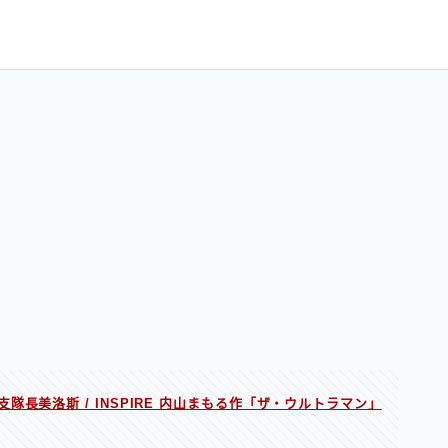
隊長美洛斯 / INSPIRE 内山まもる作「ザ・ウルトラマン」