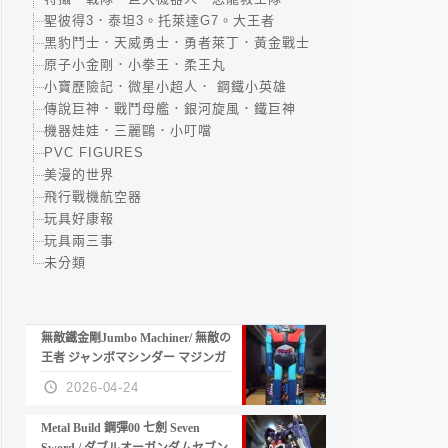
聖彼得3．泰坦3。托萊達G7。大王者
黑豹鬥士．天威勇士．勇者萊丁．黃金戰士
原子小金剛．小拳王．柔王丸
小寶歷險記．微星小超人． 鋼鐵小英雄
傳說巨神．戰鬥母艦．銀河旋風．鐵巨神
機器娃娃．三麗鷗．小叮噹
PVC FIGURES
美漫的世界
飛行戰機航空器
玩具好康報
玩具兩三事
未分類
無敵鐵金剛Jumbo Machiner/ 無敵の
王者 ジャンボマシンダー マジンガ
ーZ
2026-04-24
Metal Build 鋼彈00 七劍 Seven