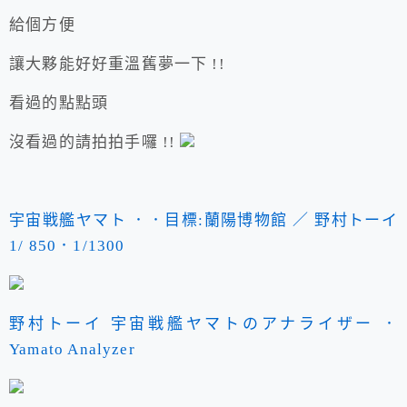
給個方便
讓大夥能好好重溫舊夢一下 !!
看過的點點頭
沒看過的請拍拍手囉 !!
宇宙戦艦ヤマト ．．目標:蘭陽博物館 ／ 野村トーイ
1/ 850．1/1300
野村トーイ 宇宙戦艦ヤマトのアナライザー ．
Yamato Analyzer