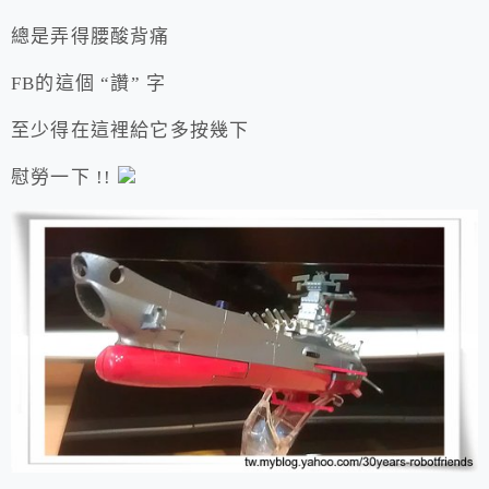
總是弄得腰酸背痛
FB的這個 “讚” 字
至少得在這裡給它多按幾下
慰勞一下 !!