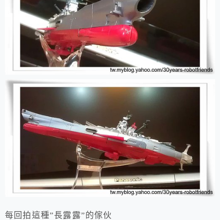
每回拍這種”長露露”的傢伙