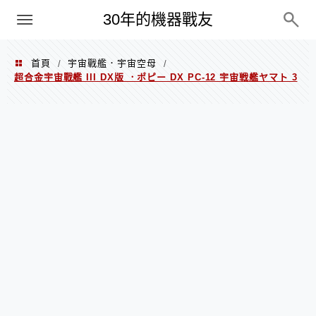
PC
30年的機器戰友
首頁
宇宙戰艦．宇宙空母
/
/
超合金宇宙戰艦 III DX版 ．ポピー DX PC-12 宇宙戦艦ヤマト 3