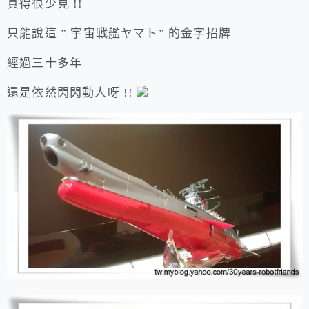
真得很少見 !!
只能說這 ” 宇宙戦艦ヤマト” 的金字招牌
經過三十多年
還是依然閃閃動人呀 !!