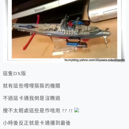
這隻DX版
就有這些哩哩摳摳的機關
不過這卡通我倒是沒瞧過
攪不太輕處這些是作啥用 ?? !!
小時後反正就是卡通播到最後