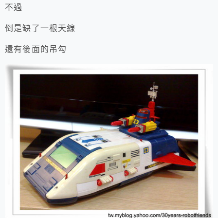
不過
倒是缺了一根天線
還有後面的吊勾