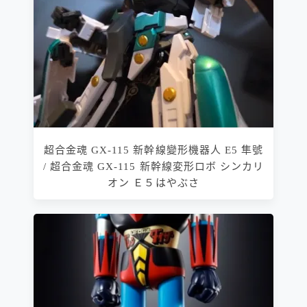
超合金魂 GX-115 新幹線變形機器人 E5 隼號
/ 超合金魂 GX-115 新幹線変形ロボ シンカリ
オン Ｅ５はやぶさ