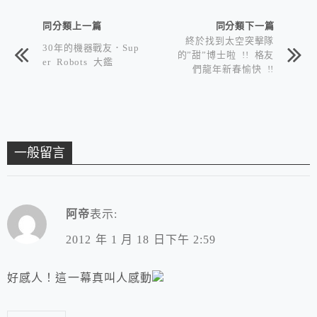
同分類上一篇
同分類下一篇
終於找到太空突擊隊
30年的機器戰友．Sup
的”甜”博士啦 !! 格友
er Robots 大鑑
們龍年新春愉快 !!
一般留言
阿帝
表示:
2012 年 1 月 18 日下午 2:59
好感人！這一幕真叫人感動