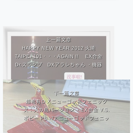
相連文章
上一篇文章
HAPPY NEW YEAR 2012 火燒
TAIPEI 101．．．AGAIN !! EX合金
Dr.スランプ DXアラレちゃん ．機器
娃娃丁小雨(阿拉蕾)
下一篇文章
超希有ＤＸニューゴッドフェニック
ス：火の鳥バージョン ．EX合金 V.S.
ポピー PB -72 ニューゴッドフェニッ
クス