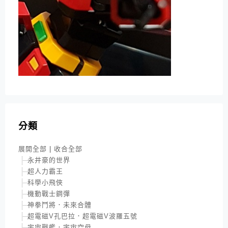
分類
展開全部
|
收合全部
永井豪的世界
超人力霸王
科學小飛俠
機動戰士鋼彈
神拳鬥將．未來合體
超電磁V孔巴拉．超電磁V波羅五號
宇宙戰艦．宇宙空母