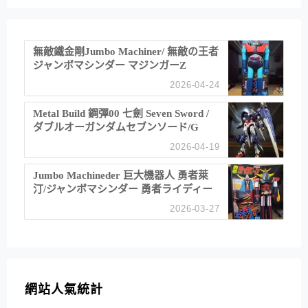
無敵鐵金剛Jumbo Machiner/ 無敵の王者
ジャンボマシンダー マジンガーZ
2026-04-24
Metal Build 鋼彈00 七劍 Seven Sword /
ダブルオーガンダムセブンソード/G
2026-04-19
Jumbo Machineder 巨大機器人 勇者萊
汀/ジャンボマシンダー 勇者ライディー
ン
2026-03-27
網站人氣統計