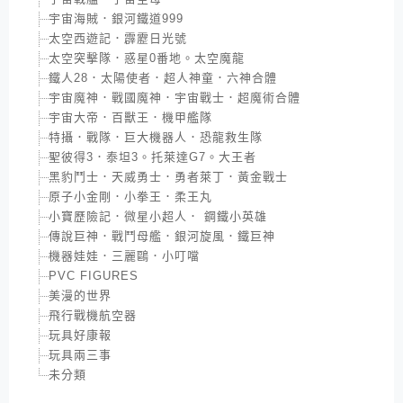
宇宙海賊．銀河鐵道999
太空西遊記．霹靂日光號
太空突擊隊．惑星0番地。太空魔龍
鐵人28．太陽使者．超人神童．六神合體
宇宙魔神．戰國魔神．宇宙戰士．超魔術合體
宇宙大帝．百獸王．機甲艦隊
特攝．戰隊．巨大機器人．恐龍救生隊
聖彼得3．泰坦3。托萊達G7。大王者
黑豹鬥士．天威勇士．勇者萊丁．黃金戰士
原子小金剛．小拳王．柔王丸
小寶歷險記．微星小超人． 鋼鐵小英雄
傳說巨神．戰鬥母艦．銀河旋風．鐵巨神
機器娃娃．三麗鷗．小叮噹
PVC FIGURES
美漫的世界
飛行戰機航空器
玩具好康報
玩具兩三事
未分類