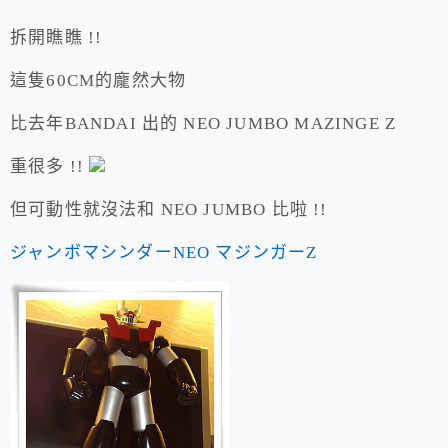
拆開瞧瞧 !!
這隻60CM的龐然大物
比去年BANDAI 出的 NEO JUMBO MAZINGE Z
重很多 !!
但可動性就沒法和 NEO JUMBO 比啦 !!
ジャンボマシンダーNEO マジンガーZ