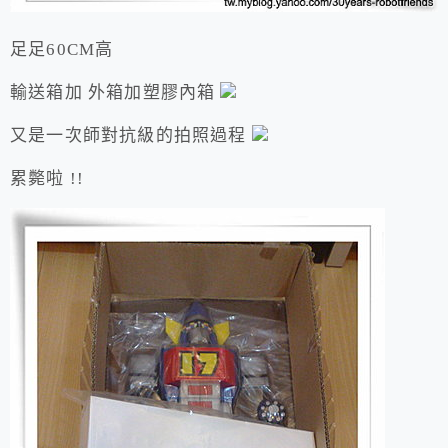
足足60CM高
輸送箱加 外箱加塑膠內箱
又是一次師對抗級的拍照過程
累斃啦 !!