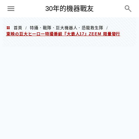
PC
30年的機器戰友
首頁
特攝．戰隊．巨大機器人．恐龍救生隊
/
/
東映の巨大ヒーロー特撮番組『大鉄人17』ZEEM 限量發行