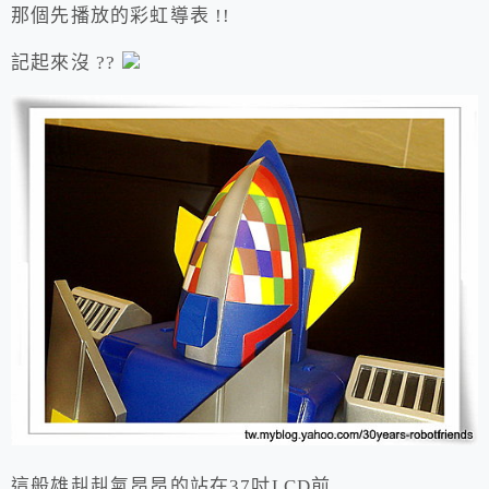
那個先播放的彩虹導表 !!
記起來沒 ??
這般雄赳赳氣昂昂的站在37吋LCD前