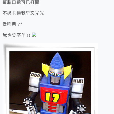
這胸口還可已打開
不過卡通我早忘光光
做啥用 ??
我也莫宰羊 !!