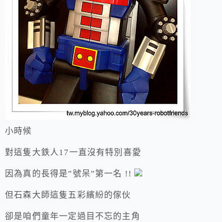
小時候
對這隻大鉄人17一直沒有特別喜愛
因為真的長得是”號呆”第一名 !!
但石森大師這隻五彩繽紛的傢伙
卻是咱們童年一定過目不忘的主角