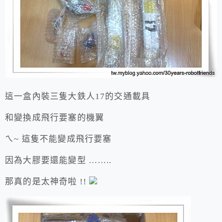
這一盒內裝三隻大鉄人17的交通載具
和變換成飛行要塞的機翼
ㄟ~ 這隻不能變成飛行要塞
因為大膠要還能變型 ……..
那真的是太神奇啦 !!