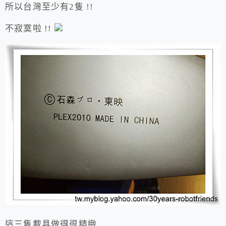
所以台灣至少有2隻 !!
不寂寞啦 !!
這三隻載具做得很精緻