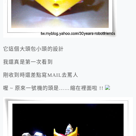
它這個大頭包小頭的設計
我還真是第一次看到
剛收到時還差點寫MAIL去罵人
喔 ~ 原來一號機的頭是……縮在裡面啦 !!