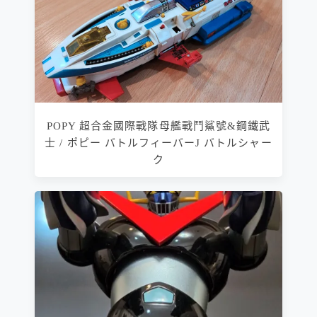
POPY 超合金國際戰隊母艦戰鬥鯊號&鋼鐵武
士 / ポピー バトルフィーバーJ バトルシャー
ク