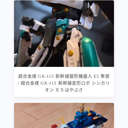
超合金魂 GX-115 新幹線變形機器人 E5 隼號
/ 超合金魂 GX-115 新幹線変形ロボ シンカリ
オン Ｅ５はやぶさ