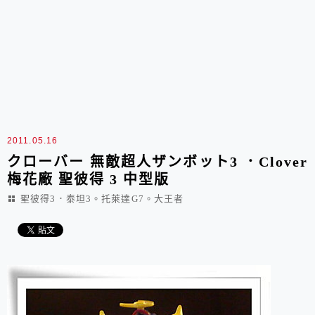
2011.05.16
クローバー 無敵超人ザンボット3 ．Clover
梅花廠 聖彼得 3 中型版
聖彼得3．泰坦3。托萊達G7。大王者