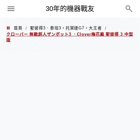
PC
30年的機器戰友
首頁
聖彼得3．泰坦3。托萊達G7。大王者
/
/
クローバー 無敵超人ザンボット3 ．Clover梅花廠 聖彼得 3 中型
版