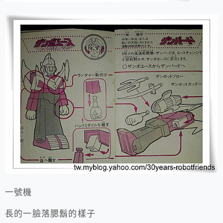
一號機
長的一臉落腮鬍的樣子