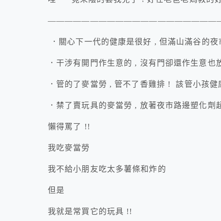
————————————————————
．關心下一代的健康是很好 , 但滿山滿谷的夜市
．干涉有開門作生意的 , 沒有門卻還作生意也放著
．管的了麥當勞 , 管不了香雞排 ! 該管小孩健康
．禁了賣玩具的麥當勞 , 放著夜市路邊塑化劑超標破
懶得罵了 !!
我吃麥當勞
我不給小朋友吃太多薯條和炸的
但是
我就是常買它的玩具 !!