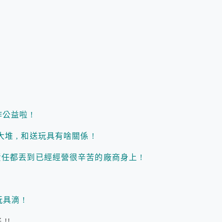
公益啦 !
 和送玩具有啥關係 !
都丟到已經經營很辛苦的廠商身上 !
具滴 !
!!