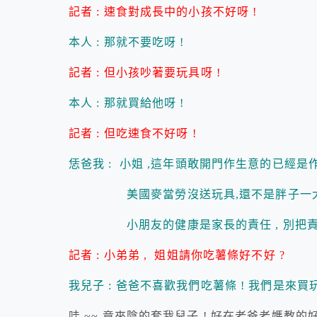
記者 : 速食對成長中的小孩不好呀 !
本人 : 那就不要吃呀 !
記者 : 但小孩吵著要玩具呀 !
本人 : 那就買給他呀 !
記者 : 但吃速食不好呀 !
恁爸我 : 小姐 ,這年頭敢開門作生意的已經是作
美國麥當勞沒送玩具,還不是胖子一大堆 ,
小朋友的健康是家長的責任 , 別把責任
記者 : 小弟弟 , 姐姐請你吃薯條好不好 ?
我兒子 : 爸爸不喜歡我們吃薯條 ! 我們是來買玩
哇 ~~ 竟來陰的套我兒子 ! 好在老爸老媽教的好 