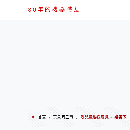
PC
30年的機器戰友
首頁
玩具兩三事
吃兒童餐送玩具 = 殘害下一
/
/