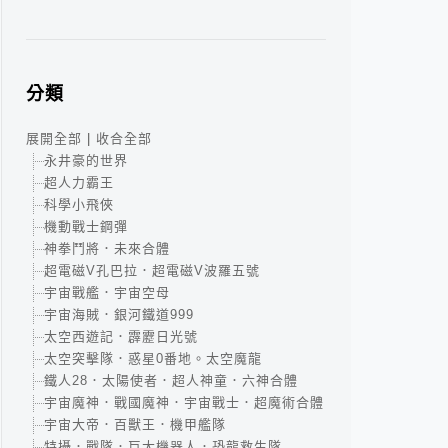
分類
展開全部
|
收合全部
永井豪的世界
超人力霸王
科學小飛俠
機動戰士鋼彈
神拳鬥將．未來合體
超電磁V孔巴拉．超電磁V波羅五號
宇宙戰艦．宇宙空母
宇宙海賊．銀河鐵道999
太空西遊記．霹靂日光號
太空突擊隊．惑星0番地。太空魔龍
鐵人28．太陽使者．超人神童．六神合體
宇宙魔神．戰國魔神．宇宙戰士．超魔術合體
宇宙大帝．百獸王．機甲艦隊
特攝．戰隊．巨大機器人．恐龍救生隊