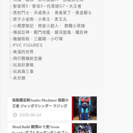
聖彼得3．泰坦3。托萊達G7。大王者
黑豹鬥士．天威勇士．勇者萊丁．黃金戰士
原子小金剛．小拳王．柔王丸
小寶歷險記．微星小超人． 鋼鐵小英雄
傳說巨神．戰鬥母艦．銀河旋風．鐵巨神
機器娃娃．三麗鷗．小叮噹
PVC FIGURES
美漫的世界
飛行戰機航空器
玩具好康報
玩具兩三事
未分類
無敵鐵金剛Jumbo Machiner/ 無敵の
王者 ジャンボマシンダー マジンガ
ーZ
2026-04-24
Metal Build 鋼彈00 七劍 Seven