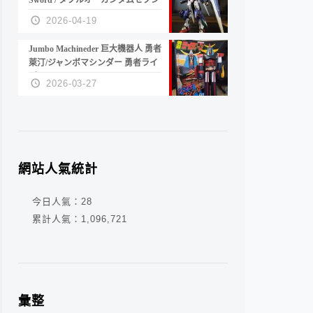
Sword / ダブルオーガンダムセブン
ソード/G
2026-04-19
Jumbo Machineder 巨大機器人 勇者
萊汀/ジャンボマシンダー 勇者ライ
ディーン
2026-03-27
網站人氣統計
今日人氣：
28
累計人氣：
1,096,721
彙整