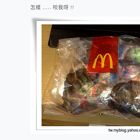
怎樣 ….. 咬我呀 !!