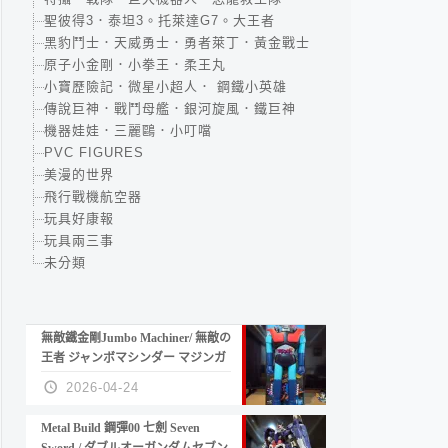
聖彼得3．泰坦3。托萊達G7。大王者
黑豹鬥士．天威勇士．勇者萊丁．黃金戰士
原子小金剛．小拳王．柔王丸
小寶歷險記．微星小超人． 鋼鐵小英雄
傳說巨神．戰鬥母艦．銀河旋風．鐵巨神
機器娃娃．三麗鷗．小叮噹
PVC FIGURES
美漫的世界
飛行戰機航空器
玩具好康報
玩具兩三事
未分類
無敵鐵金剛Jumbo Machiner/ 無敵の
王者 ジャンボマシンダー マジンガ
ーZ
2026-04-24
Metal Build 鋼彈00 七劍 Seven