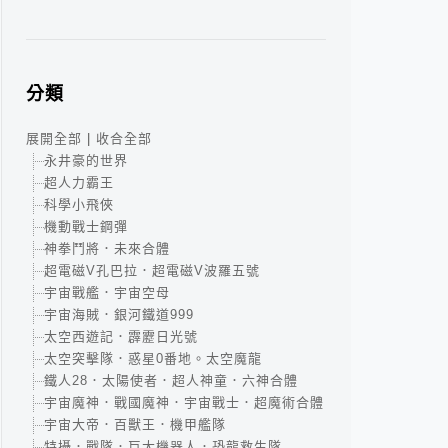
分類
展開全部
|
收合全部
永井豪的世界
超人力霸王
科學小飛俠
機動戰士鋼彈
神拳鬥將．未來合體
超電磁V孔巴拉．超電磁V波羅五號
宇宙戰艦．宇宙空母
宇宙海賊．銀河鐵道999
太空西遊記．霹靂日光號
太空突擊隊．惑星0番地。太空魔龍
鐵人28．太陽使者．超人神童．六神合體
宇宙魔神．戰國魔神．宇宙戰士．超魔術合體
宇宙大帝．百獸王．機甲艦隊
特攝．戰隊．巨大機器人．恐龍救生隊