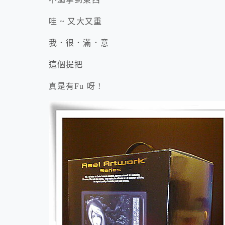
哇 ~ 又大又重
我．很．滿．意
這個提把
真是有Fu 呀 !