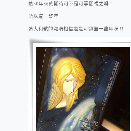
這30年來的期待可不是可等閒視之呀 !
所以這一整年
這大和號的漣漪相信還是可迴盪一整年呀 !!