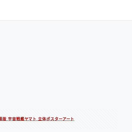
rk 劇場版 宇宙戦艦ヤマト 立体ポスターアート