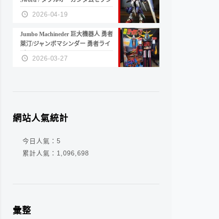
Sword / ダブルオーガンダムセブン
ソード/G
2026-04-19
Jumbo Machineder 巨大機器人 勇者
萊汀/ジャンボマシンダー 勇者ライ
ディーン
2026-03-27
網站人氣統計
今日人氣：
5
累計人氣：
1,096,698
彙整