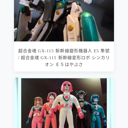
超合金魂 GX-115 新幹線變形機器人 E5 隼號
/ 超合金魂 GX-115 新幹線変形ロボ シンカリ
オン Ｅ５はやぶさ