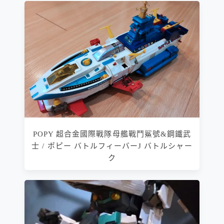
POPY 超合金國際戰隊母艦戰鬥鯊號&鋼鐵武
士 / ポピー バトルフィーバーJ バトルシャー
ク