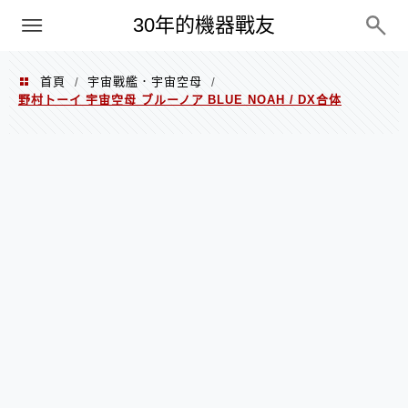
PC
30年的機器戰友
首頁
宇宙戰艦．宇宙空母
/
/
野村トーイ 宇宙空母 ブルーノア BLUE NOAH / DX合体