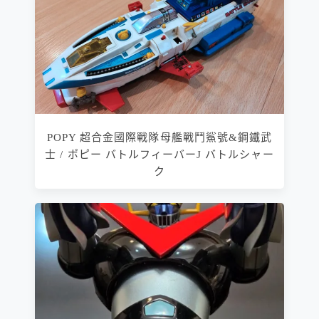
POPY 超合金國際戰隊母艦戰鬥鯊號&鋼鐵武
士 / ポピー バトルフィーバーJ バトルシャー
ク