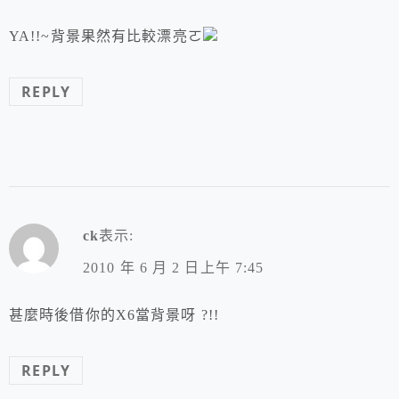
YA!!~背景果然有比較漂亮ㄛ
REPLY
ck
表示:
2010 年 6 月 2 日上午 7:45
甚麼時後借你的X6當背景呀 ?!!
REPLY