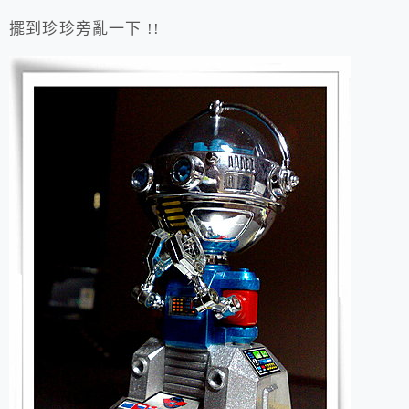
擺到珍珍旁亂一下 !!