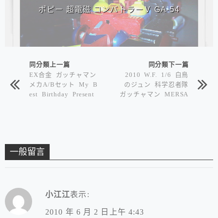
ポピー 超電磁 コンバトラーＶ GA-54
同分類上一篇
同分類下一篇
EX合金 ガッチャマン
2010 W.F. 1/6 白鳥
メカA/Bセット My B
のジュン 科学忍者隊
est Birthday Present
ガッチャマン MERSA
!!
ガレージキット
一般留言
小江江
表示:
2010 年 6 月 2 日上午 4:43