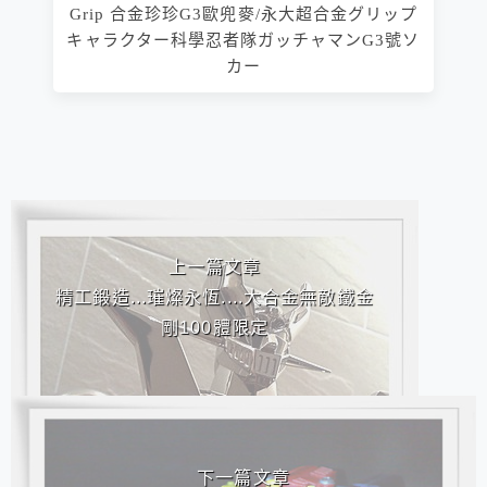
Grip 合金珍珍G3歐兜麥/永大超合金グリップ
キャラクター科學忍者隊ガッチャマンG3號ソ
カー
相連文章
上一篇文章
精工鍛造...璀燦永恆....大合金無敵鐵金
剛100體限定
下一篇文章