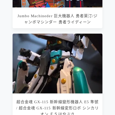
Jumbo Machineder 巨大機器人 勇者萊汀/ジ
ャンボマシンダー 勇者ライディーン
超合金魂 GX-115 新幹線變形機器人 E5 隼號
/ 超合金魂 GX-115 新幹線変形ロボ シンカリ
オン Ｅ５はやぶさ