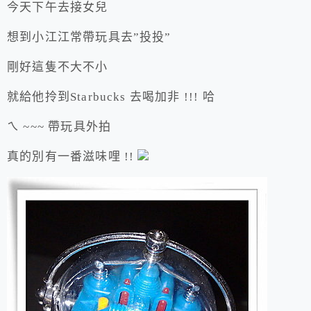
今天下午去接女兒
想到小江江常帶玩具去”投投”
剛好這隻不大不小
就給他拎到Starbucks 去喝加非 !!! 哈
ㄟ ~~~ 帶玩具外拍
真的別有一番滋味哩 !!