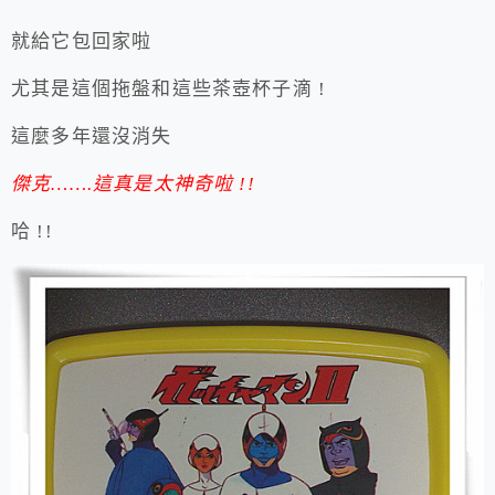
就給它包回家啦
尤其是這個拖盤和這些茶壺杯子滴 !
這麼多年還沒消失
傑克…….這真是太神奇啦 !!
哈 !!