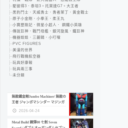
聖彼得3．泰坦3。托萊達G7。大王者
黑豹鬥士．天威勇士．勇者萊丁．黃金戰士
原子小金剛．小拳王．柔王丸
小寶歷險記．微星小超人． 鋼鐵小英雄
傳說巨神．戰鬥母艦．銀河旋風．鐵巨神
機器娃娃．三麗鷗．小叮噹
PVC FIGURES
美漫的世界
飛行戰機航空器
玩具好康報
玩具兩三事
未分類
無敵鐵金剛Jumbo Machiner/ 無敵の
王者 ジャンボマシンダー マジンガ
ーZ
2026-04-24
Metal Build 鋼彈00 七劍 Seven