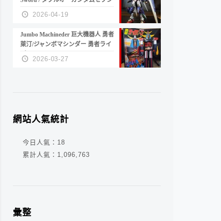
Sword / ダブルオーガンダムセブン
ソード/G
2026-04-19
Jumbo Machineder 巨大機器人 勇者
萊汀/ジャンボマシンダー 勇者ライ
ディーン
2026-03-27
網站人氣統計
今日人氣：
18
累計人氣：
1,096,763
彙整