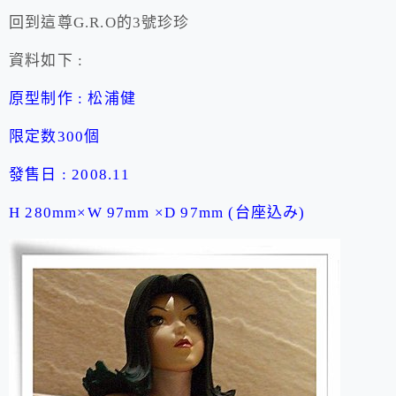
回到這尊G.R.O的3號珍珍
資料如下 :
原型制作 : 松浦健
限定数300個
發售日 : 2008.11
H 280mm×W 97mm ×D 97mm (台座込み)