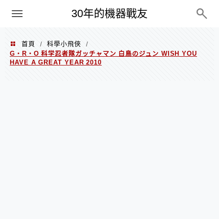
PC
30年的機器戰友
首頁
科學小飛俠
/
/
G・R・O 科学忍者隊ガッチャマン 白鳥のジュン WISH YOU
HAVE A GREAT YEAR 2010