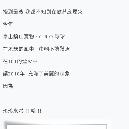
攪到最後 我都不知到在放甚麼煙火
今年
拿出鎮山寶物 : G.R.O 珍珍
在夙瑟的風中 巾幗不讓鬚眉
在101的煙火中
讓2010年 充滿了美麗的映象
因為
珍珍來啦 !! 哈 !!