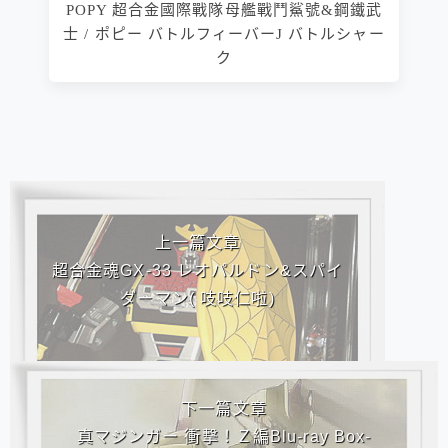
POPY 超合金國際戰隊母艦戰鬥鯊號&鋼鐵武
士 / ポピー バトルフィーバーJ バトルシャー
ク
相連文章
上一篇文章
超合金魂GX-33 レオパルドン&スパイ
ダーマン( 吱吱仁啦)
下一篇文章
真マジンガー 衝撃！Ｚ編Blu-ray Box-