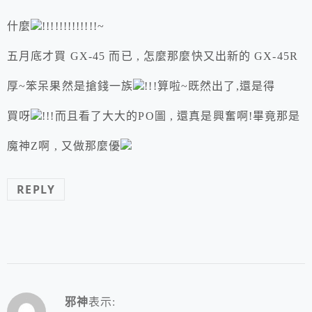
什麼
!!!!!!!!!!!!!~
五月底才買 GX-45 而已 , 怎麼那麼快又出新的 GX-45R
厚~笨呆果然是搶錢一族
!!!算啦~既然出了,還是得
買呀
!!!而且看了大大的PO圖 , 還真是興奮啊!畢竟那是
魔神Z啊 , 又做那麼優
REPLY
邪神
表示: