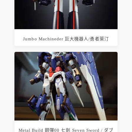
Jumbo Machineder 巨大機器人/勇者萊汀
Metal Build 鋼彈00 七劍 Seven Sword / ダブ