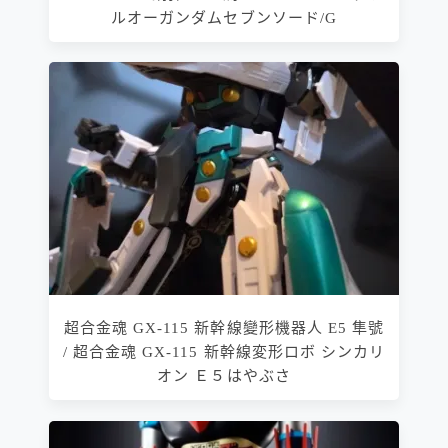
ルオーガンダムセブンソード/G
超合金魂 GX-115 新幹線變形機器人 E5 隼號
/ 超合金魂 GX-115 新幹線変形ロボ シンカリ
オン Ｅ５はやぶさ