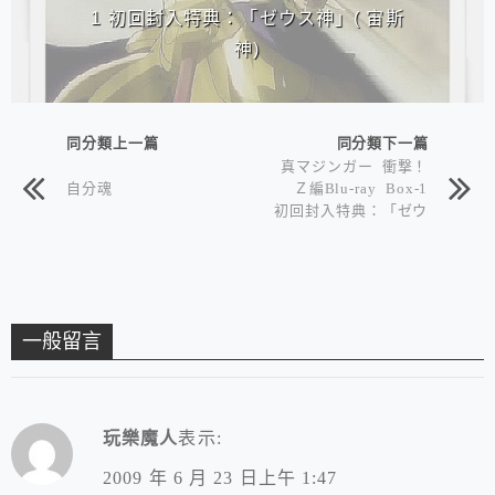
1 初回封入特典：「ゼウス神」( 宙斯
神)
同分類上一篇
同分類下一篇
真マジンガー 衝撃！
自分魂
Ｚ編Blu-ray Box-1
初回封入特典：「ゼウ
ス神」( 宙斯神)
一般留言
玩樂魔人
表示:
2009 年 6 月 23 日上午 1:47