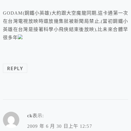
GODAM(鋼鐵小英雄)大約跟大空魔龍同期,這卡通第一次
在台灣電視放映時還放幾集就被新聞局禁止,(當初鋼鐵小
英雄在台灣是接著科學小飛俠結束後放映),比未來合體早
很多年
REPLY
ck
表示:
2009 年 6 月 30 日上午 12:57