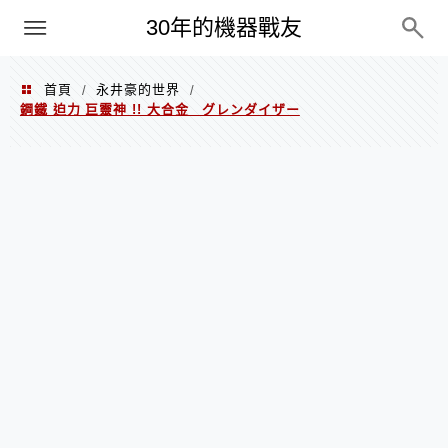
PC
30年的機器戰友
首頁
永井豪的世界
/
/
鋼鐵 迫力 巨靈神 !! 大合金 グレンダイザー