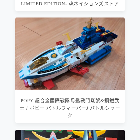
LIMITED EDITION- 魂ネイションズストア
POPY 超合金國際戰隊母艦戰鬥鯊號&鋼鐵武
士 / ポピー バトルフィーバーJ バトルシャー
ク