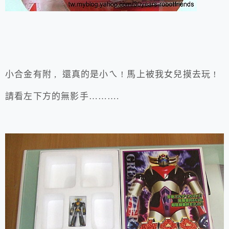
小合金有附 , 還真的是小ㄟ ! 馬上被我女兒摸去玩 !
請看左下方的無影手……….