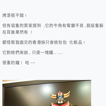
烤漆很不錯 !
但有這隻的買家提到 ,它的牛角有電鍍不良 ,我這隻躲
在耳後果然有 !
都怪幫我面交的香港妹只會挑包包 化粧品 !
它對她們來說 , 只是一塊鐵.. ….
很重的鐵 ! 哈 ~~