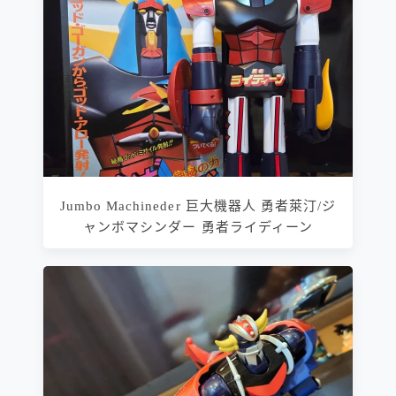
Jumbo Machineder 巨大機器人 勇者萊汀/ジ
ャンボマシンダー 勇者ライディーン