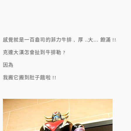
感覺就是一百盎司的菲力牛排 , 厚 ..大… 飽滿 !!
克連大漢怎會扯到牛排勒 ?
因為
我搬它搬到肚子餓啦 !!