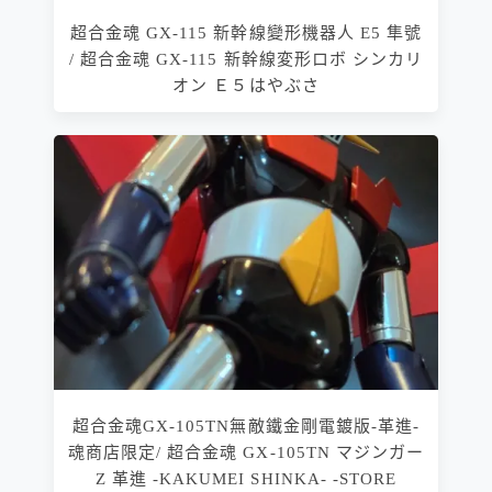
超合金魂 GX-115 新幹線變形機器人 E5 隼號
/ 超合金魂 GX-115 新幹線変形ロボ シンカリ
オン Ｅ５はやぶさ
超合金魂GX-105TN無敵鐵金剛電鍍版-革進-
魂商店限定/ 超合金魂 GX-105TN マジンガー
Z 革進 -KAKUMEI SHINKA- -STORE