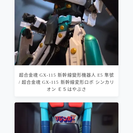
超合金魂 GX-115 新幹線變形機器人 E5 隼號
/ 超合金魂 GX-115 新幹線変形ロボ シンカリ
オン Ｅ５はやぶさ