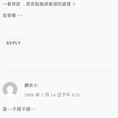
一看慘狀 , 真有點融資斷頭的感覺 !!
金害喔 ~~
REPLY
帥
表示:
2009 年 1 月 14 日下午 6:51
窩~~不錯不錯~~