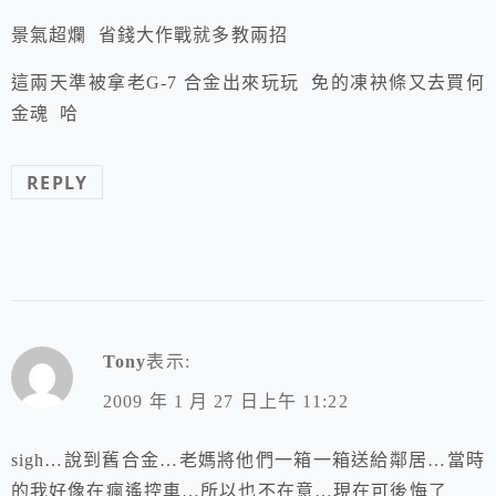
景氣超爛 省錢大作戰就多教兩招
這兩天準被拿老G-7 合金出來玩玩 免的凍袂條又去買何
金魂 哈
REPLY
Tony
表示:
2009 年 1 月 27 日上午 11:22
sigh…說到舊合金…老媽將他們一箱一箱送給鄰居…當時
的我好像在瘋遙控車…所以也不在意…現在可後悔了