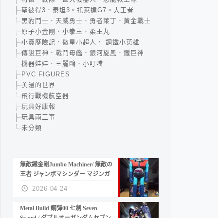
聖彼得3．泰坦3。托萊達G7。大王者
黑豹鬥士．天威勇士．勇者萊丁．黃金戰士
原子小金剛．小拳王．柔王丸
小寶歷險記．微星小超人． 鋼鐵小英雄
傳說巨神．戰鬥母艦．銀河旋風．鐵巨神
機器娃娃．三麗鷗．小叮噹
PVC FIGURES
美漫的世界
飛行戰機航空器
玩具好康報
玩具兩三事
未分類
無敵鐵金剛Jumbo Machiner/ 無敵の
王者 ジャンボマシンダー マジンガ
ーZ
2026-04-24
Metal Build 鋼彈00 七劍 Seven