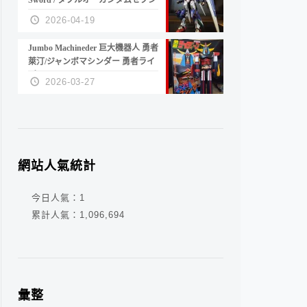
Sword / ダブルオーガンダムセブン
ソード/G
2026-04-19
Jumbo Machineder 巨大機器人 勇者
萊汀/ジャンボマシンダー 勇者ライ
ディーン
2026-03-27
網站人氣統計
今日人氣：
1
累計人氣：
1,096,694
彙整