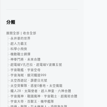
分類
展開全部
|
收合全部
永井豪的世界
超人力霸王
科學小飛俠
機動戰士鋼彈
神拳鬥將．未來合體
超電磁V孔巴拉．超電磁V波羅五號
宇宙戰艦．宇宙空母
宇宙海賊．銀河鐵道999
太空西遊記．霹靂日光號
太空突擊隊．惑星0番地。太空魔龍
鐵人28．太陽使者．超人神童．六神合體
宇宙魔神．戰國魔神．宇宙戰士．超魔術合體
宇宙大帝．百獸王．機甲艦隊
特攝．戰隊．巨大機器人．恐龍救生隊