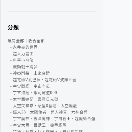
分類
展開全部
|
收合全部
永井豪的世界
超人力霸王
科學小飛俠
機動戰士鋼彈
神拳鬥將．未來合體
超電磁V孔巴拉．超電磁V波羅五號
宇宙戰艦．宇宙空母
宇宙海賊．銀河鐵道999
太空西遊記．霹靂日光號
太空突擊隊．惑星0番地。太空魔龍
鐵人28．太陽使者．超人神童．六神合體
宇宙魔神．戰國魔神．宇宙戰士．超魔術合體
宇宙大帝．百獸王．機甲艦隊
特攝．戰隊．巨大機器人．恐龍救生隊