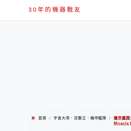
PC
30年的機器戰友
首頁
宇宙大帝．百獸王．機甲艦隊
機甲艦隊十
/
/
Miracle