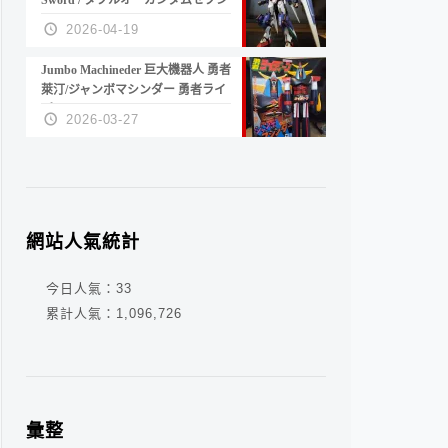
Sword / ダブルオーガンダムセブン
ソード/G
2026-04-19
Jumbo Machineder 巨大機器人 勇者
萊汀/ジャンボマシンダー 勇者ライ
ディーン
2026-03-27
網站人氣統計
今日人氣：
33
累計人氣：
1,096,726
彙整