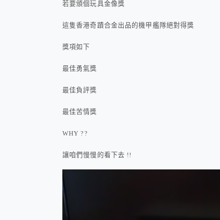
若要頒個玩具金像獎
這隻香港奇蹟合金出品的機甲艦隊絕對得獎
獎項如下
最佳勇氣獎
最佳負評獎
最佳苦情獎
WHY ??
讓咱們慢慢的看下去 !!