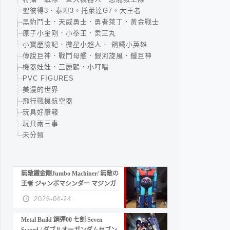
聖彼得3．泰坦3。托萊達G7。大王者
黑豹鬥士．天威勇士．勇者萊丁．黃金戰士
原子小金剛．小拳王．柔王丸
小寶歷險記．微星小超人． 鋼鐵小英雄
傳說巨神．戰鬥母艦．銀河旋風．鐵巨神
機器娃娃．三麗鷗．小叮噹
PVC FIGURES
美漫的世界
飛行戰機航空器
玩具好康報
玩具兩三事
未分類
無敵鐵金剛Jumbo Machiner/ 無敵の
王者 ジャンボマシンダー マジンガ
ーZ
2026-04-24
Metal Build 鋼彈00 七劍 Seven