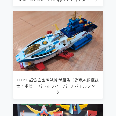
POPY 超合金國際戰隊母艦戰鬥鯊號&鋼鐵武
士 / ポピー バトルフィーバーJ バトルシャー
ク