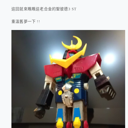
這回就來瞧瞧這老合金的聖彼德3 ST
重溫舊夢一下 !!