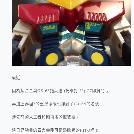
最近
因為超合金魂GX-66拖萊達 (托來打 ??) G7即將問世
再加上泰坦3的重塗妝版也掙到了GX-65的名號
連先前的大王者和剛再販的聖彼德3
這日昇動畫的四大金剛可是熱騰騰的HITO哩 !!