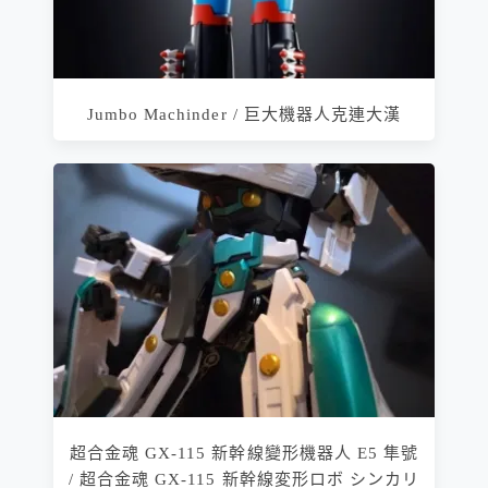
Jumbo Machinder / 巨大機器人克連大漢
超合金魂 GX-115 新幹線變形機器人 E5 隼號
/ 超合金魂 GX-115 新幹線変形ロボ シンカリ