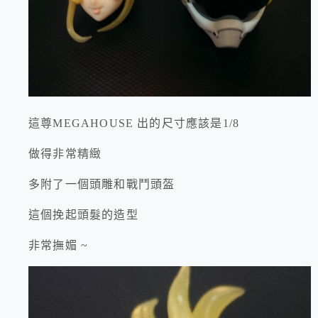
這尊MEGAHOUSE 出的尺寸應該是1/8
做得非常精緻
多附了一個頭雕和戰鬥頭盔
這個挽起頭髮的造型
非常撫媚 ~