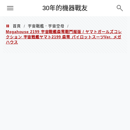
PC
30年的機器戰友
首頁
宇宙戰艦．宇宙空母
/
/
Megahouse 2199 宇宙戰艦森雪戰鬥服版 / ヤマトガールズコレ
クション 宇宙戦艦ヤマト2199 森雪 パイロットスーツVer. メガ
ハウス