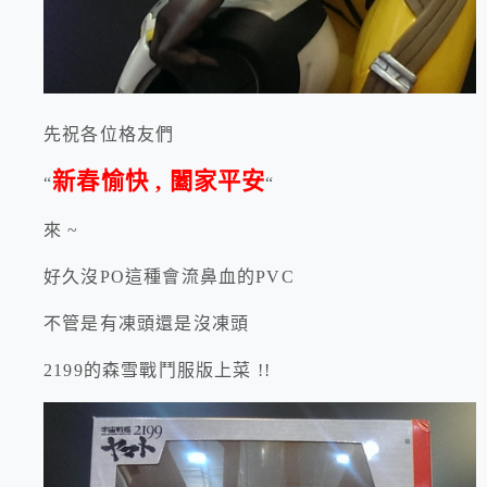
先祝各位格友們
新春愉快 , 闔家平安
“
“
來 ~
好久沒PO這種會流鼻血的PVC
不管是有凍頭還是沒凍頭
2199的森雪戰鬥服版上菜 !!