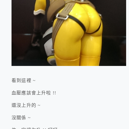
看到這裡 ~
血壓應該會上升啦 !!
還沒上升的 ~
沒關係 ~