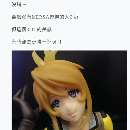
沒錯 ~
雖然沒有MERSA習慣的大G奶
但這個32C 的美感
有時卻是更勝一籌呀 !!