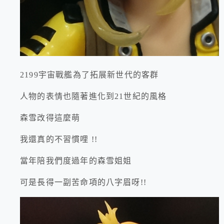
2199宇宙戰艦為了拓展新世代的客群
人物的表情也隨著進化到21世紀的風格
森雪改得這麼萌
我還真的不習慣哩 !!
當年陪我們度過年的森雪姐姐
可是長得一副苦命項的八字眉呀!!