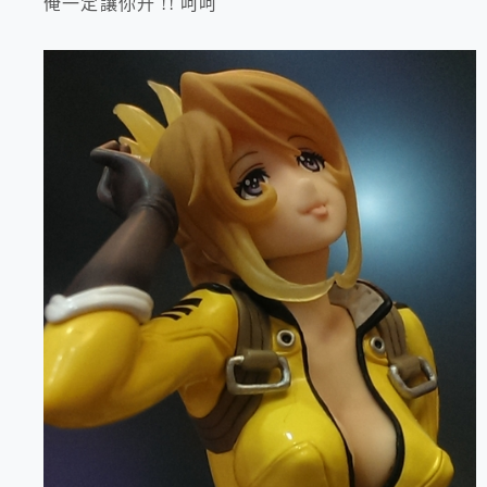
俺一定讓你升 !! 呵呵