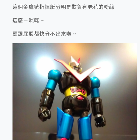
這個金鷹號指揮艇分明是欺負有老花的粉絲
這麼ㄧ咪咪 ~
頭跟屁股都快分不出來啦 ~