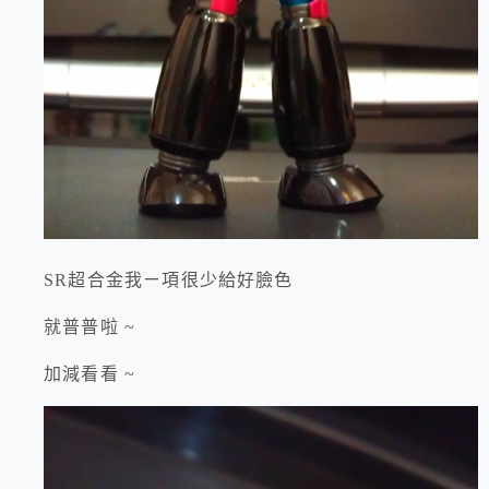
SR超合金我ㄧ項很少給好臉色
就普普啦 ~
加減看看 ~