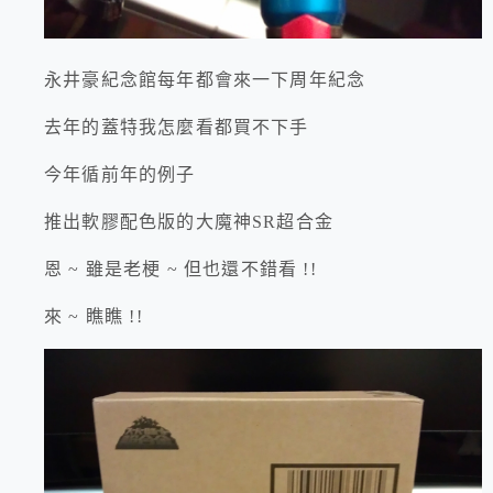
永井豪紀念館每年都會來一下周年紀念
去年的蓋特我怎麼看都買不下手
今年循前年的例子
推出軟膠配色版的大魔神SR超合金
恩 ~ 雖是老梗 ~ 但也還不錯看 !!
來 ~ 瞧瞧 !!