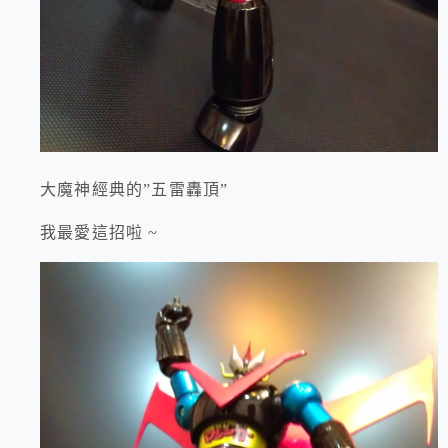
大魔神經典的”五雷轟頂”
我最愛這招啦 ~