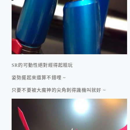
SR的可動性絕對經得起粗玩
姿勢擺起來還算不錯哩 ~
只要不要被大魔神的尖角刺得譏機叫就好 ~