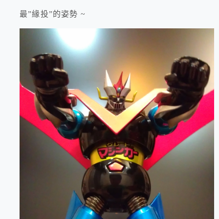
最”緣投”的姿勢 ~