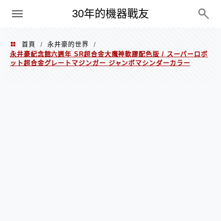
PC
30年的機器戰友
首頁
永井豪的世界
/
/
永井豪紀念館六週年 SR超合金大魔神軟膠配色版 / スーパーロボ
ット超合金グレートマジンガー ジャンボマシンダーカラー