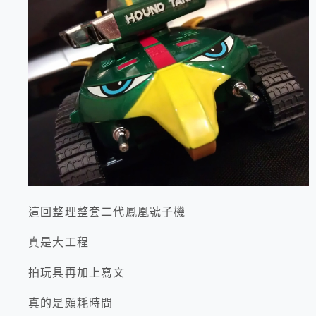
這回整理整套二代鳳凰號子機
真是大工程
拍玩具再加上寫文
真的是頗耗時間