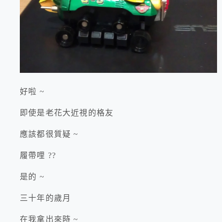
好啦 ~
即使是老花大近視的格友
應該都很質疑 ~
履帶哩 ??
是的 ~
三十年的歲月
在我拿出來時 ~