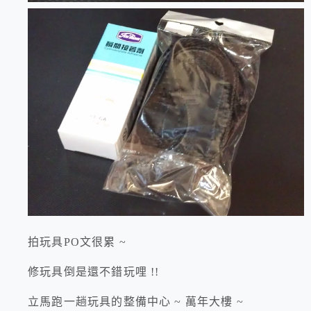
拍玩具PO文很累 ~
修玩具倒是還不錯玩哩 !!
立馬跑一趟玩具的整備中心 ~ 萬年大樓 ~