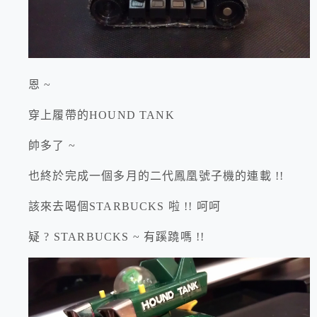
恩 ~
穿上履帶的HOUND TANK
帥多了 ~
也終於完成一個多月的二代鳳凰號子機的連載 !!
該來去喝個STARBUCKS 啦 !! 呵呵
疑 ? STARBUCKS ~ 有蹊蹺嗎 !!