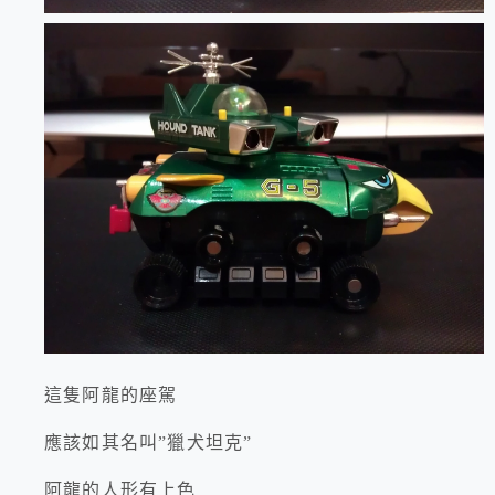
這隻阿龍的座駕
應該如其名叫”獵犬坦克”
阿龍的人形有上色