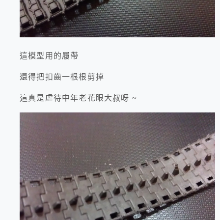
這模型用的履帶
還得把扣齒一根根剪掉
這真是虐待中年老花眼大叔呀 ~