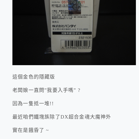
這個金色的隱藏版
老闆娘一直問”我要入手嗎” ?
因為一隻抵一堆!!
最近咱們鐵塊族除了DX超合金魂大魔神外
實在是餓昏了 ~