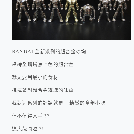
BANDAI 全新系列的超合金の塊
標榜全鑄鐵無上色的超合金
就是要用最小的食材
挑逗著對超合金鐵塊的味蕾
我對這系列的評語就是 ~ 精緻的童年小吃 ~
值不值得入手 ??
這大哉問哩 ?!