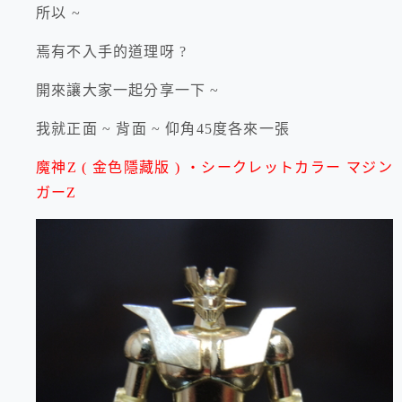
所以 ~
焉有不入手的道理呀 ?
開來讓大家一起分享一下 ~
我就正面 ~ 背面 ~ 仰角45度各來一張
魔神Z ( 金色隱藏版 )
・シークレットカラー マジン
ガーZ