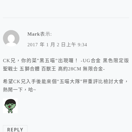
Mark
表示:
2017 年 1 月 2 日上午 9:34
CK兄，你的菜”黑五喵”出現囉！ -UG合金 黑色限定版
聖戰士 五獅合體 百獸王 高約28CM 無限合金-
希望CK兄入手後能來個”五喵大隊”秤重評比檢討大會，
熱鬧一下，哈~
REPLY