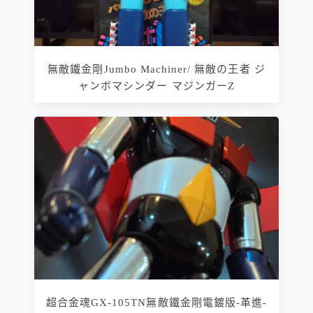
無敵鐵金剛Jumbo Machiner/ 無敵の王者 ジ
ャンボマシンダー マジンガーZ
超合金魂GX-105TN無敵鐵金剛電鍍版-革進-