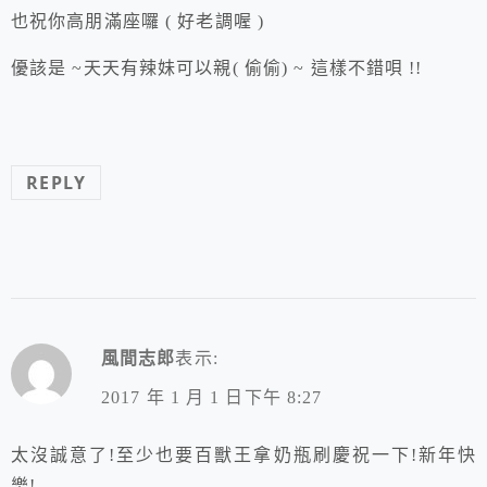
也祝你高朋滿座囉 ( 好老調喔 )
優該是 ~天天有辣妹可以親( 偷偷) ~ 這樣不錯唄 !!
REPLY
風間志郎
表示:
2017 年 1 月 1 日下午 8:27
太沒誠意了!至少也要百獸王拿奶瓶刷慶祝一下!新年快
樂!