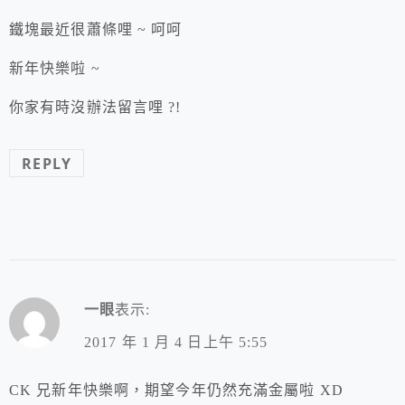
鐵塊最近很蕭條哩 ~ 呵呵
新年快樂啦 ~
你家有時沒辦法留言哩 ?!
REPLY
一眼
表示:
2017 年 1 月 4 日上午 5:55
CK 兄新年快樂啊，期望今年仍然充滿金屬啦 XD