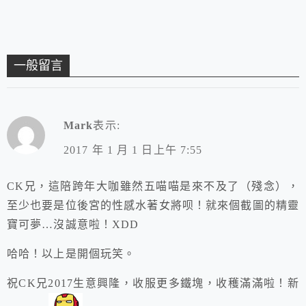
一般留言
Mark
表示:
2017 年 1 月 1 日上午 7:55
CK兄，這陪跨年大咖雖然五喵喵是來不及了（殘念），
至少也要是位後宮的性感水著女將呗！就來個截圖的精靈
寶可夢…沒誠意啦！XDD
哈哈！以上是開個玩笑。
祝CK兄2017生意興隆，收服更多鐵塊，收穫滿滿啦！新