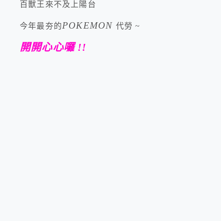
百獸王來不及上陽台
POKEMON
今年最夯的
代勞 ~
開開心心囉 !!