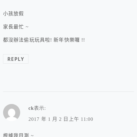
小孩放假
家長最忙 ~
都沒辦法偷玩玩具啦! 新年快樂囉 !!
REPLY
ck
表示:
2017 年 1 月 2 日上午 11:00
根據我目測 ~