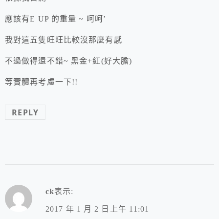
應該有E UP 的重量 ~ 呵呵’
我對這五隻旺旺比較沒那麼有感
不過做得還不錯~ 黑金+紅(好大膽)
等實體再考慮一下!!
REPLY
ck
表示:
2017 年 1 月 2 日上午 11:01