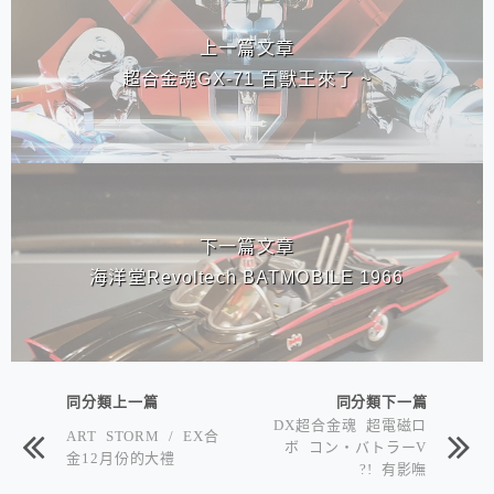
上一篇文章
超合金魂GX-71 百獸王來了 ~
下一篇文章
海洋堂Revoltech BATMOBILE 1966
同分類上一篇
同分類下一篇
DX超合金魂 超電磁ロ
ART STORM / EX合
ボ コン・バトラーV
金12月份的大禮
?! 有影嘸