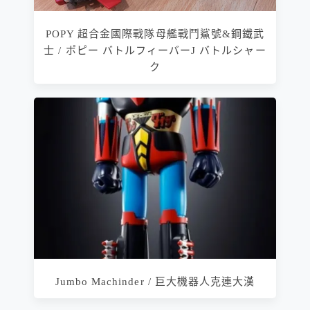
POPY 超合金國際戰隊母艦戰鬥鯊號&鋼鐵武
士 / ポピー バトルフィーバーJ バトルシャー
ク
Jumbo Machinder / 巨大機器人克連大漢