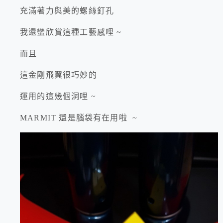
充滿著力與美的螺絲釘孔
我還蠻欣賞這種工藝感哩 ~
而且
這金剛飛翼很巧妙的
運用的這幾個洞哩 ~
MARMIT 還是腦袋有在用啦 ~