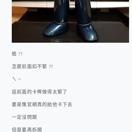
蛤 ?!
怎麼前面扣不緊 ?!
ㄟ ~
這前面的卡榫做得太緊了
要是像官網真的給他卡下去
一定沒問題
但是要再拆開