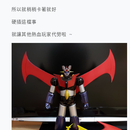
所以就稍稍卡著就好
硬插這檔事
就讓其他熱血玩家代勞啦 ~