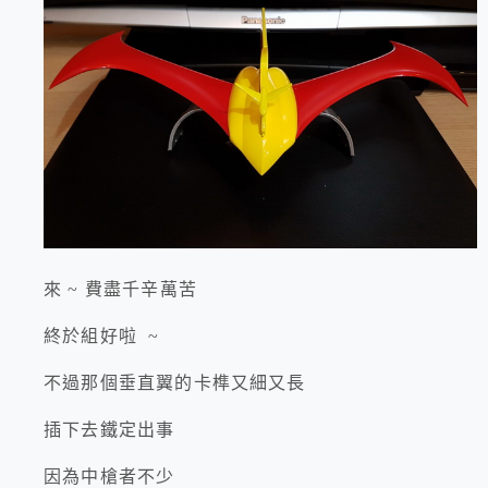
來 ~ 費盡千辛萬苦
終於組好啦 ~
不過那個垂直翼的卡榫又細又長
插下去鐵定出事
因為中槍者不少