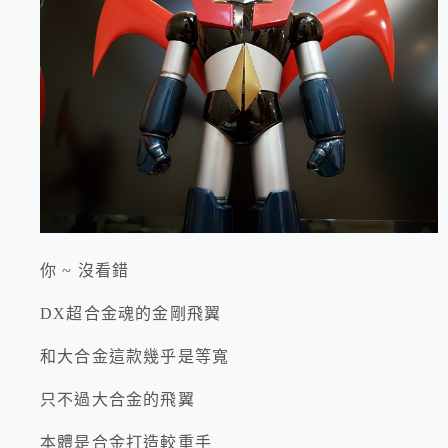
你 ~ 沒看錯
DX超合金魂的金剛飛翼
和大合金這款幾乎是等寬
只不過大合金的飛翼
本體是合金打造較重手