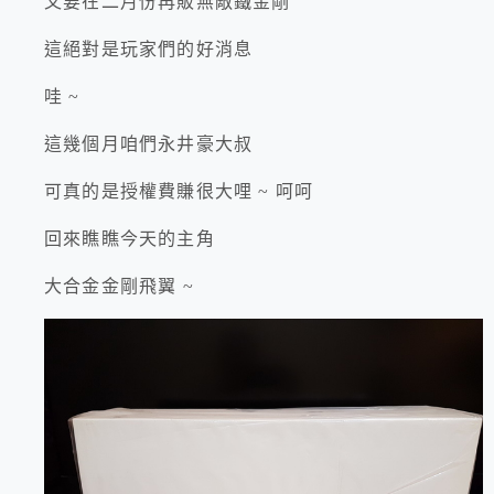
又要在二月份再販無敵鐵金剛
這絕對是玩家們的好消息
哇 ~
這幾個月咱們永井豪大叔
可真的是授權費賺很大哩 ~ 呵呵
回來瞧瞧今天的主角
大合金金剛飛翼 ~