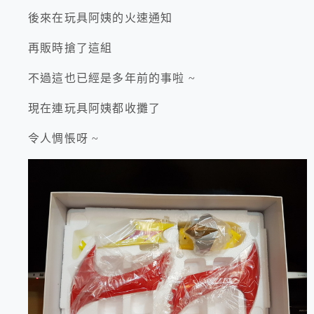
後來在玩具阿姨的火速通知
再販時搶了這組
不過這也已經是多年前的事啦 ~
現在連玩具阿姨都收攤了
令人惆悵呀 ~