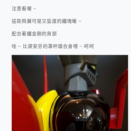
注意看喔 ~
這款飛翼可是又弧度的鐵塊喔 ~
配合著鐵金剛的背部
哇 ~ 比黛安芬的罩杯還合身哩 ~ 呵呵