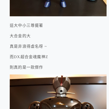
這大中小三尊擺著
大合金的大
真是非浪得虛名呀 ~
而DX超合金魂魔神Z
則真的是一款傑作