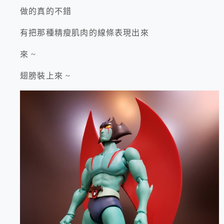
做的真的不錯
有把那種精瘦肌肉的線條表現出來
來 ~
翅膀裝上來 ~