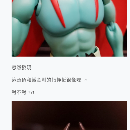
忽然發現
這頭頂和鐵金剛的指揮挺很像哩 ~
對不對 ??!