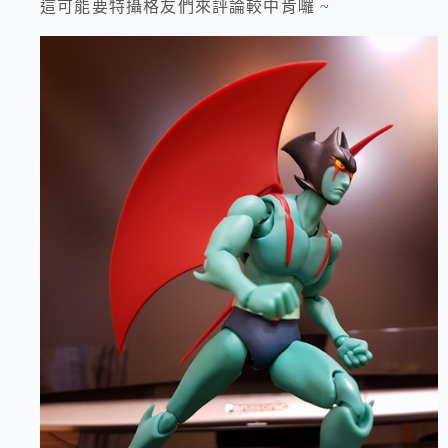
這可能要特攝格友們來評論較中肯囉 ~