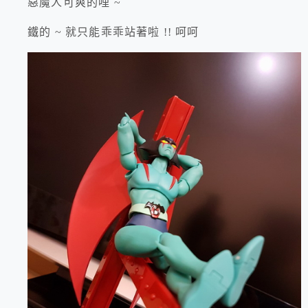
惡魔人可爽的哩 ~
鐵的 ~ 就只能乖乖站著啦 !! 呵呵