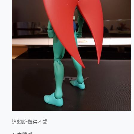
這翅膀做得不錯