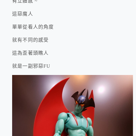
有立體感 ~
這惡魔人
單單從看人的角度
就有不同的感受
這為歪著頭瞧人
就是一副邪惡FU