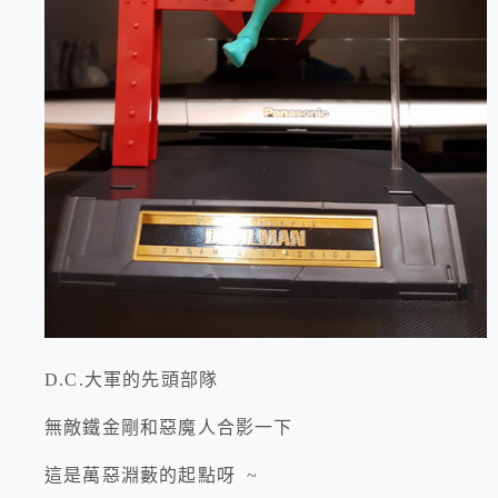
D.C.大軍的先頭部隊
無敵鐵金剛和惡魔人合影一下
這是萬惡淵藪的起點呀 ~