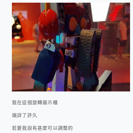
我在這個旋轉展示櫃
端詳了許久
若要我說有甚麼可以調整的