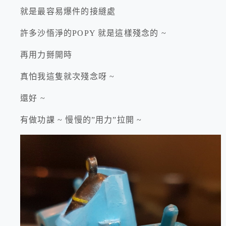
就是最容易爆件的接縫處
許多沙悟淨的POPY 就是這樣殘念的 ~
再用力掰開時
真怕我這隻就次殘念呀 ~
還好 ~
有做功課 ~ 慢慢的”用力”拉開 ~