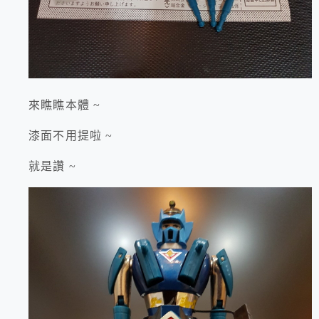
來瞧瞧本體 ~
漆面不用提啦 ~
就是讚 ~