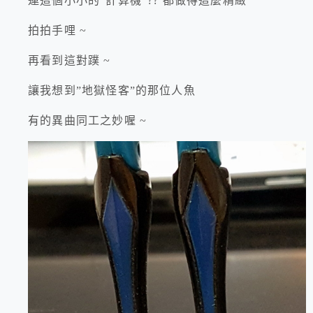
連這個小小的”計算機”?? 都做得這麼精緻
拍拍手哩 ~
再看到這對蹼 ~
讓我想到”地獄怪客”的那位人魚
有的異曲同工之妙喔 ~