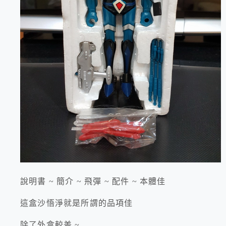
說明書 ~ 簡介 ~ 飛彈 ~ 配件 ~ 本體佳
這盒沙悟淨就是所謂的品項佳
除了外盒較差 ~