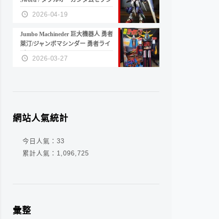
Sword / ダブルオーガンダムセブン
ソード/G
2026-04-19
Jumbo Machineder 巨大機器人 勇者
萊汀/ジャンボマシンダー 勇者ライ
ディーン
2026-03-27
網站人氣統計
今日人氣：
33
累計人氣：
1,096,725
彙整