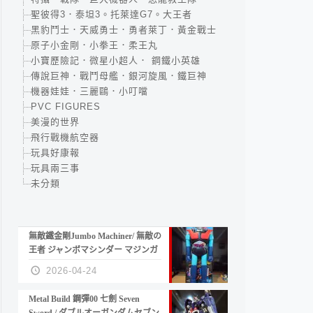
聖彼得3．泰坦3。托萊達G7。大王者
黑豹鬥士．天威勇士．勇者萊丁．黃金戰士
原子小金剛．小拳王．柔王丸
小寶歷險記．微星小超人． 鋼鐵小英雄
傳說巨神．戰鬥母艦．銀河旋風．鐵巨神
機器娃娃．三麗鷗．小叮噹
PVC FIGURES
美漫的世界
飛行戰機航空器
玩具好康報
玩具兩三事
未分類
無敵鐵金剛Jumbo Machiner/ 無敵の
王者 ジャンボマシンダー マジンガ
ーZ
2026-04-24
Metal Build 鋼彈00 七劍 Seven