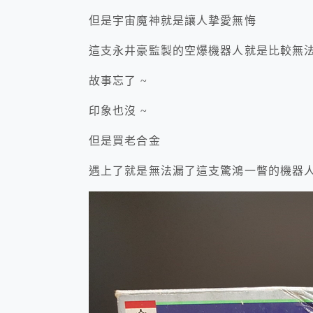
但是宇宙魔神就是讓人摯愛無悔
這支永井豪監製的空爆機器人就是比較無法
故事忘了 ~
印象也沒 ~
但是買老合金
遇上了就是無法漏了這支驚鴻一瞥的機器人