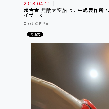
2018.04.11
超合金 無敵太空船 X / 中嶋製作所
イザーX
永井豪的世界