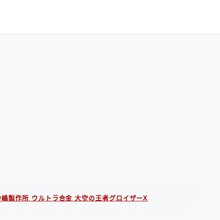
/ 中嶋製作所 ウルトラ合金 大空の王者グロイザーX