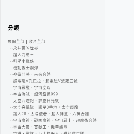
分類
展開全部
|
收合全部
永井豪的世界
超人力霸王
科學小飛俠
機動戰士鋼彈
神拳鬥將．未來合體
超電磁V孔巴拉．超電磁V波羅五號
宇宙戰艦．宇宙空母
宇宙海賊．銀河鐵道999
太空西遊記．霹靂日光號
太空突擊隊．惑星0番地。太空魔龍
鐵人28．太陽使者．超人神童．六神合體
宇宙魔神．戰國魔神．宇宙戰士．超魔術合體
宇宙大帝．百獸王．機甲艦隊
特攝．戰隊．巨大機器人．恐龍救生隊