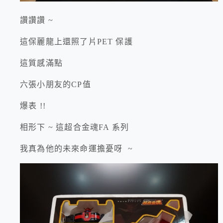
讚讚讚 ~
這保麗龍上還照了片PET 保護
這質感滿點
六張小朋友的CP值
爆表 !!
相形下 ~ 這超合金魂FA 系列
我真為他的未來命運擔憂呀 ~