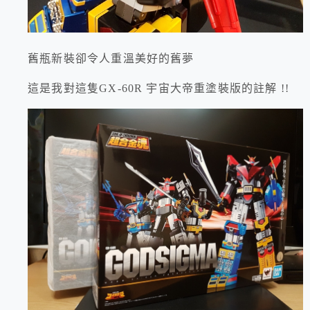
舊瓶新裝卻令人重溫美好的舊夢
這是我對這隻GX-60R 宇宙大帝重塗裝版的註解 !!