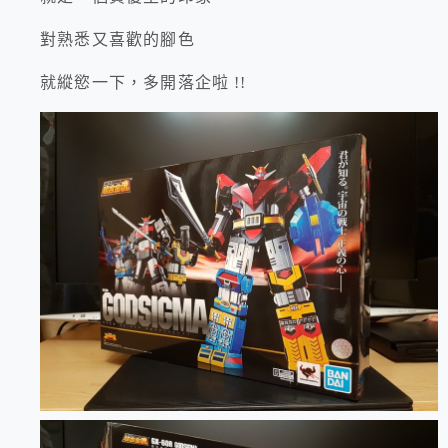
對熟悉又喜歡的腳色
就縱慾一下，多開落企啦 !!