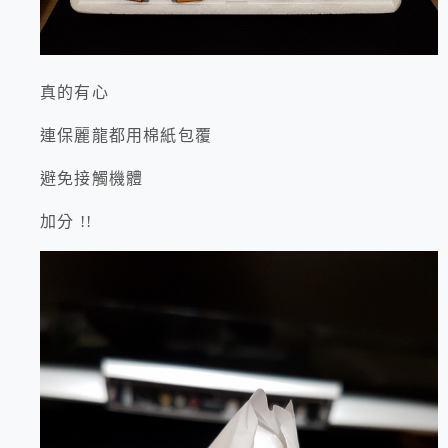
真的有心
連保麗龍都用棉紙包覆
避免接觸機體
加分 !!