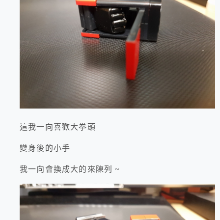
這我一向喜歡大拳頭
變身後的小手
我一向會換成大的來陳列 ~