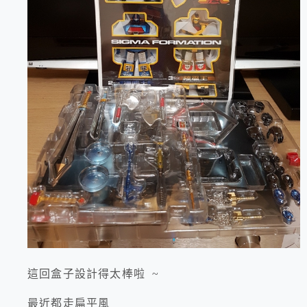
這回盒子設計得太棒啦 ~
最近都走扁平風