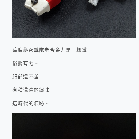
這艘秘密戰隊老合金九是一塊鐵
俗擱有力 ~
細部還不差
有種濃濃的鐵味
這時代的痕跡 ~