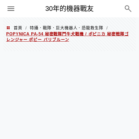
PC
30年的機器戰友
首頁
特攝．戰隊．巨大機器人．恐龍救生隊
/
/
POPYNICA PA-54 秘密戰隊鬥牛犬戰機 / ポピニカ 秘密戦隊ゴ
レンジャー ポピー バリブルーン