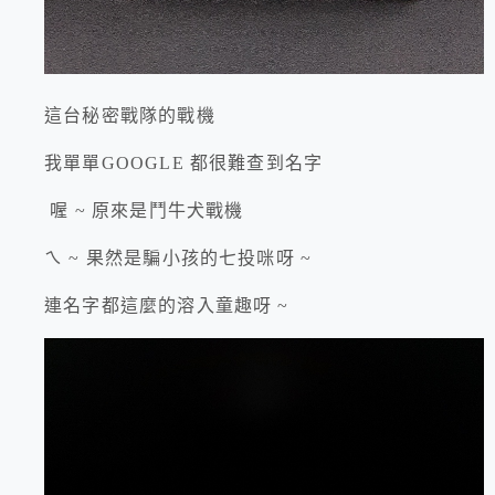
這台秘密戰隊的戰機
我單單GOOGLE 都很難查到名字
喔 ~ 原來是鬥牛犬戰機
ㄟ ~ 果然是騙小孩的七投咪呀 ~
連名字都這麼的溶入童趣呀 ~