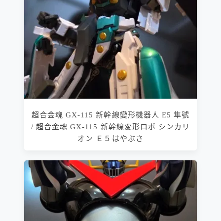
超合金魂 GX-115 新幹線變形機器人 E5 隼號
/ 超合金魂 GX-115 新幹線変形ロボ シンカリ
オン Ｅ５はやぶさ