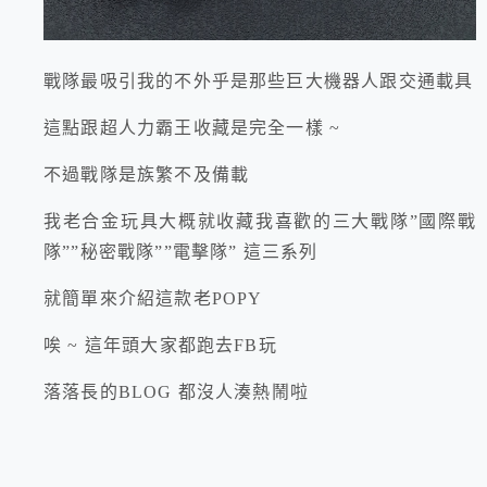
戰隊最吸引我的不外乎是那些巨大機器人跟交通載具
這點跟超人力霸王收藏是完全一樣 ~
不過戰隊是族繁不及備載
我老合金玩具大概就收藏我喜歡的三大戰隊”國際戰
隊””秘密戰隊””電擊隊” 這三系列
就簡單來介紹這款老POPY
唉 ~ 這年頭大家都跑去FB玩
落落長的BLOG 都沒人湊熱鬧啦