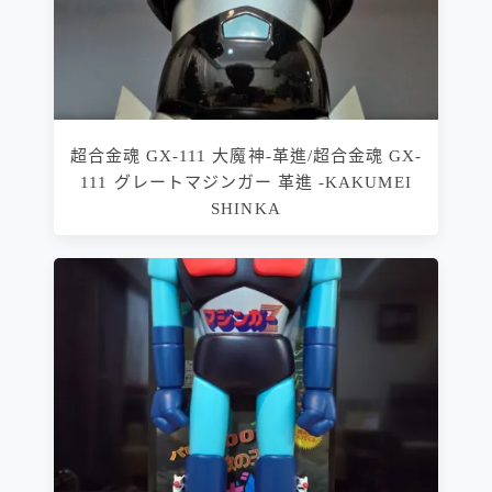
超合金魂 GX-111 大魔神-革進/超合金魂 GX-
111 グレートマジンガー 革進 -KAKUMEI
SHINKA