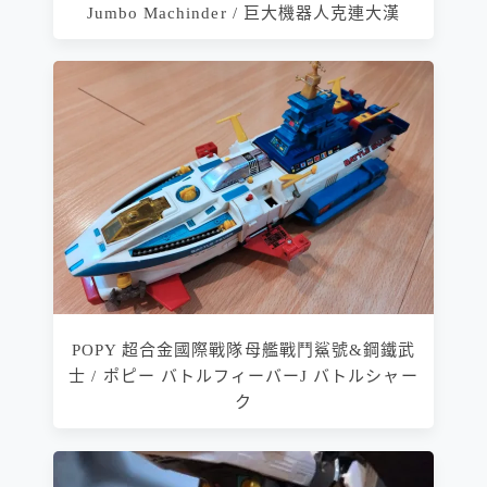
Jumbo Machinder / 巨大機器人克連大漢
POPY 超合金國際戰隊母艦戰鬥鯊號&鋼鐵武
士 / ポピー バトルフィーバーJ バトルシャー
ク