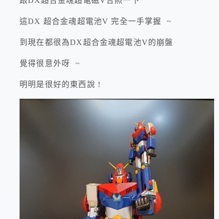
跟DX超合金魂超電磁V合照一下
這DX 超合金魂超電池V 完全一手掌握 ~
到現在都很為DX超合金魂超電池V的崩盤
覺得很意外呀 ~
明明是很好的東西說 !