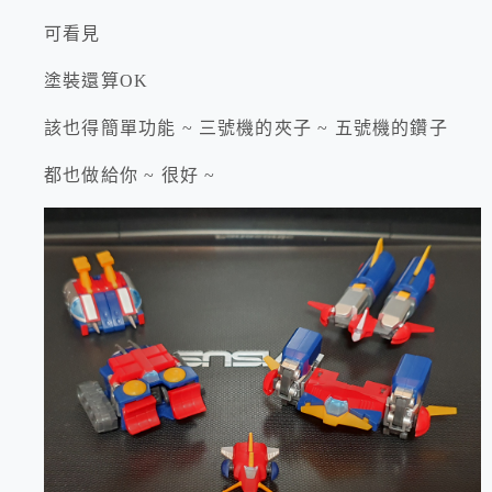
可看見
塗裝還算OK
該也得簡單功能 ~ 三號機的夾子 ~ 五號機的鑽子
都也做給你 ~ 很好 ~