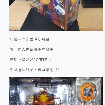
台灣一向比香港晚發貨
加上本人也玩得不亦樂乎
終於可以好好PO文啦 ~
不過這個盒子，真落漆勒 !!