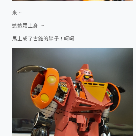
來 ~
這這顆上身 ~
馬上成了古錐的胖子 ! 呵呵