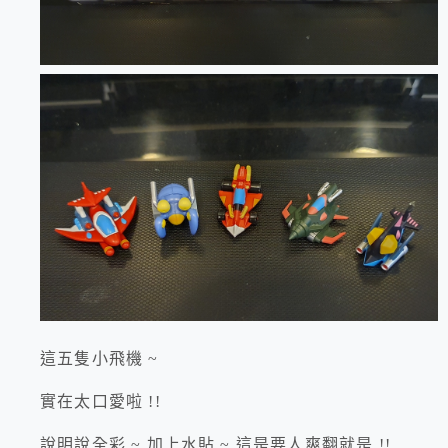
這五隻小飛機 ~
實在太口愛啦 !!
說明說全彩 ~ 加上水貼 ~ 這是要人爽翻就是 !!