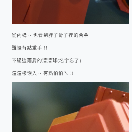
從內構 ~ 也看到胖子骨子裡的合金
難怪有點重手 !!
不過這兩肩的溜溜球(名字忘了)
這這樣嵌入 ~ 有點怕怕ㄟ !!