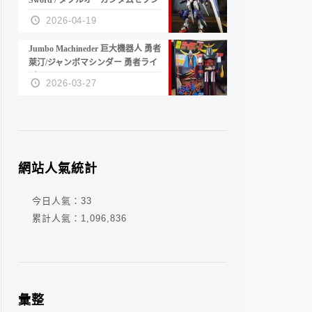
Sword / ダブルオーガンダムセブン
ソード/G
2026-04-19
Jumbo Machineder 巨大機器人 勇者
萊汀/ジャンボマシンダー 勇者ライ
ディーン
2026-03-27
網站人氣統計
今日人氣：
33
累計人氣：
1,096,836
彙整