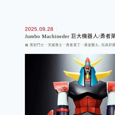
2025.09.28
Jumbo Machineder 巨大機器人/勇者
,
黑豹鬥士．天威勇士．勇者萊丁．黃金戰士
玩具好