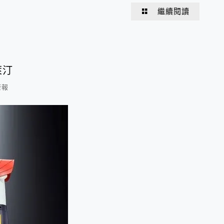
繼續閱讀
萊汀
康報