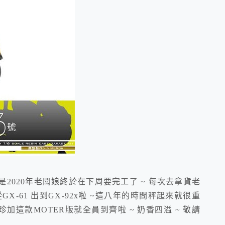
是2020年老闆娘終於在下周要完工了 ~ 每次去拿貨老
GX-61 出到GX-92x啦 ~這八年的時間秤起來就很重
珍珍加這款MOTER版就全員到齊啦 ~ 奶香四溢 ~ 敬請