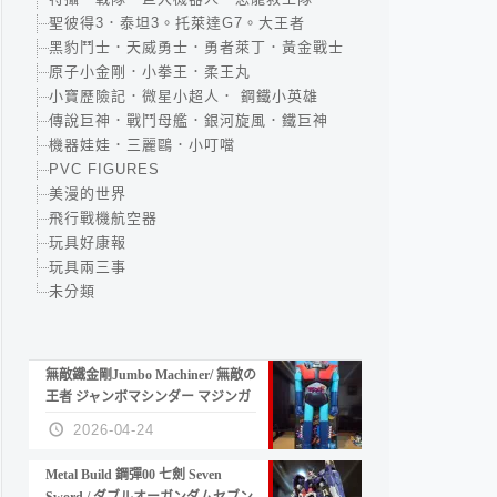
聖彼得3．泰坦3。托萊達G7。大王者
黑豹鬥士．天威勇士．勇者萊丁．黃金戰士
原子小金剛．小拳王．柔王丸
小寶歷險記．微星小超人． 鋼鐵小英雄
傳說巨神．戰鬥母艦．銀河旋風．鐵巨神
機器娃娃．三麗鷗．小叮噹
PVC FIGURES
美漫的世界
飛行戰機航空器
玩具好康報
玩具兩三事
未分類
無敵鐵金剛Jumbo Machiner/ 無敵の
王者 ジャンボマシンダー マジンガ
ーZ
2026-04-24
Metal Build 鋼彈00 七劍 Seven