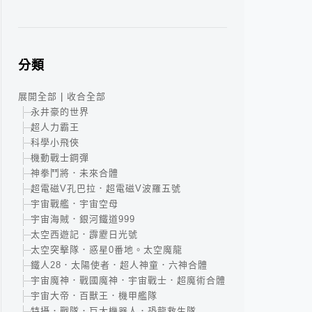
分類
展開全部
|
收合全部
永井豪的世界
超人力霸王
科學小飛俠
機動戰士鋼彈
神拳鬥將．未來合體
超電磁V孔巴拉．超電磁V波羅五號
宇宙戰艦．宇宙空母
宇宙海賊．銀河鐵道999
太空西遊記．霹靂日光號
太空突擊隊．惑星0番地。太空魔龍
鐵人28．太陽使者．超人神童．六神合體
宇宙魔神．戰國魔神．宇宙戰士．超魔術合體
宇宙大帝．百獸王．機甲艦隊
特攝．戰隊．巨大機器人．恐龍救生隊