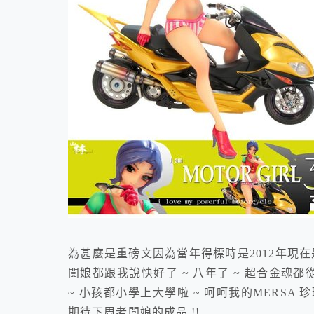
為甚麼是重磅文因為當年得標時是2012年現在
闆娘都跟我說快好了 ~ 八年了 ~ 超合金魂都從
~ 小孩都小學上大學啦 ~ 呵呵我的MERSA 
期待下周老闆娘的成品 !!