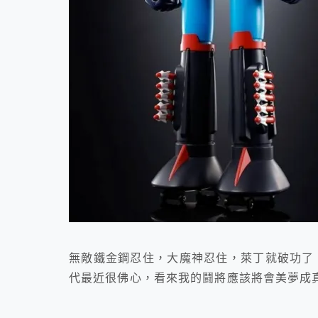
無敵鐵金鋼忍住，大魔神忍住，萊丁就破功了 
代最近很佛心，看來我的鬪將應該將會美夢成真