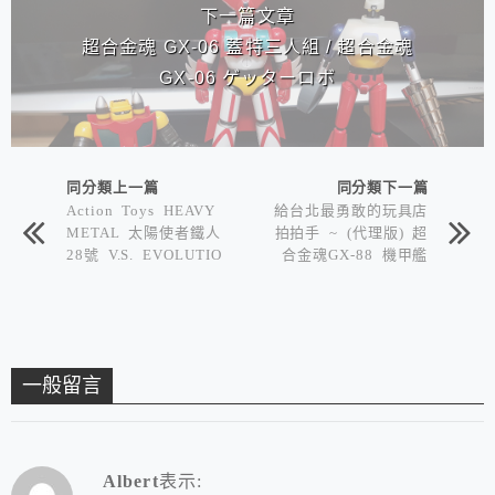
下一篇文章
超合金魂 GX-06 蓋特三人組 / 超合金魂
GX-06 ゲッターロボ
同分類上一篇
同分類下一篇
Action Toys HEAVY
給台北最勇敢的玩具店
METAL 太陽使者鐵人
拍拍手 ~ (代理版) 超
28號 V.S. EVOLUTIO
合金魂GX-88 機甲艦
N TOY SUPER MET
隊 十五機合體 “開訂”
AL ACTION 太陽使
者鐵人28號
一般留言
Albert
表示: