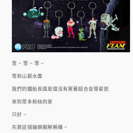
等 ~ 等 ~ 等 ~
等到山窮水盡
我們的鐵船長還是還沒有駕著超合金彗星號
來到眾多粉絲的家
只好 ~
先買這個鑰鎖圈解解纏 ~