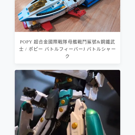
POPY 超合金國際戰隊母艦戰鬥鯊號&鋼鐵武
士 / ポピー バトルフィーバーJ バトルシャー
ク