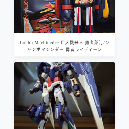
Jumbo Machineder 巨大機器人 勇者萊汀/ジ
ャンボマシンダー 勇者ライディーン