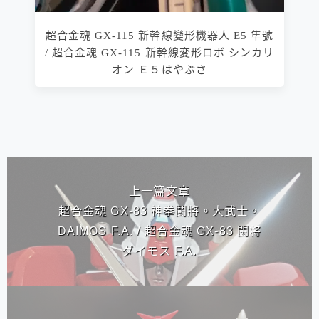
超合金魂 GX-115 新幹線變形機器人 E5 隼號
/ 超合金魂 GX-115 新幹線変形ロボ シンカリ
オン Ｅ５はやぶさ
相連文章
上一篇文章
超合金魂 GX-83 神拳鬪將。大武士。
DAIMOS F.A. / 超合金魂 GX-83 闘将
ダイモス F.A.