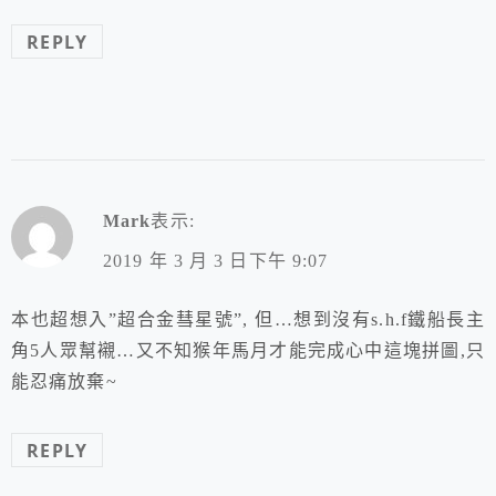
REPLY
Mark
表示:
2019 年 3 月 3 日下午 9:07
本也超想入”超合金彗星號”, 但…想到沒有s.h.f鐵船長主
角5人眾幫襯…又不知猴年馬月才能完成心中這塊拼圖,只
能忍痛放棄~
REPLY