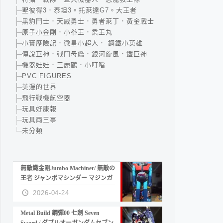
聖彼得3．泰坦3。托萊達G7。大王者
黑豹鬥士．天威勇士．勇者萊丁．黃金戰士
原子小金剛．小拳王．柔王丸
小寶歷險記．微星小超人． 鋼鐵小英雄
傳說巨神．戰鬥母艦．銀河旋風．鐵巨神
機器娃娃．三麗鷗．小叮噹
PVC FIGURES
美漫的世界
飛行戰機航空器
玩具好康報
玩具兩三事
未分類
無敵鐵金剛Jumbo Machiner/ 無敵の
王者 ジャンボマシンダー マジンガ
ーZ
2026-04-24
Metal Build 鋼彈00 七劍 Seven