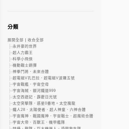
分類
展開全部
|
收合全部
永井豪的世界
超人力霸王
科學小飛俠
機動戰士鋼彈
神拳鬥將．未來合體
超電磁V孔巴拉．超電磁V波羅五號
宇宙戰艦．宇宙空母
宇宙海賊．銀河鐵道999
太空西遊記．霹靂日光號
太空突擊隊．惑星0番地。太空魔龍
鐵人28．太陽使者．超人神童．六神合體
宇宙魔神．戰國魔神．宇宙戰士．超魔術合體
宇宙大帝．百獸王．機甲艦隊
特攝．戰隊．巨大機器人．恐龍救生隊