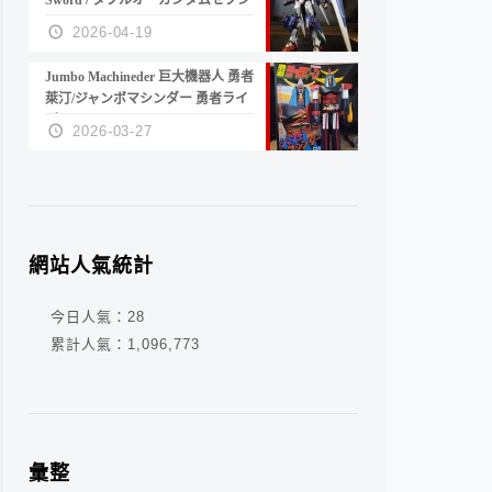
Sword / ダブルオーガンダムセブン
ソード/G
2026-04-19
Jumbo Machineder 巨大機器人 勇者
萊汀/ジャンボマシンダー 勇者ライ
ディーン
2026-03-27
網站人氣統計
今日人氣：
28
累計人氣：
1,096,773
彙整