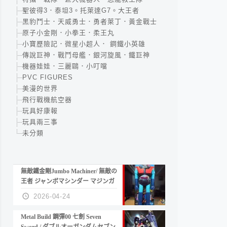
聖彼得3．泰坦3。托萊達G7。大王者
黑豹鬥士．天威勇士．勇者萊丁．黃金戰士
原子小金剛．小拳王．柔王丸
小寶歷險記．微星小超人． 鋼鐵小英雄
傳說巨神．戰鬥母艦．銀河旋風．鐵巨神
機器娃娃．三麗鷗．小叮噹
PVC FIGURES
美漫的世界
飛行戰機航空器
玩具好康報
玩具兩三事
未分類
無敵鐵金剛Jumbo Machiner/ 無敵の
王者 ジャンボマシンダー マジンガ
ーZ
2026-04-24
Metal Build 鋼彈00 七劍 Seven