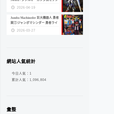
Sword / ダブルオーガンダムセブン
ソード/G
2026-04-19
Jumbo Machineder 巨大機器人 勇者
萊汀/ジャンボマシンダー 勇者ライ
ディーン
2026-03-27
網站人氣統計
今日人氣：
1
累計人氣：
1,096,804
彙整