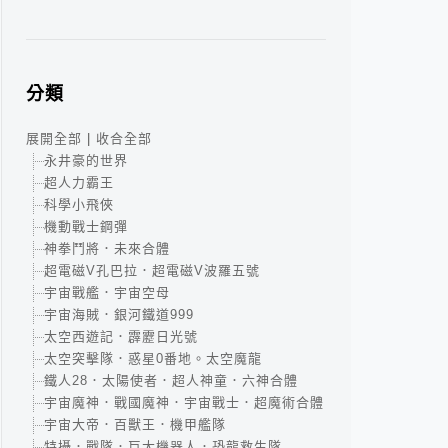
分類
展開全部
|
收合全部
永井豪的世界
超人力霸王
科學小飛俠
機動戰士鋼彈
神拳鬥將．未來合體
超電磁V孔巴拉．超電磁V波羅五號
宇宙戰艦．宇宙空母
宇宙海賊．銀河鐵道999
太空西遊記．霹靂日光號
太空突擊隊．惑星0番地。太空魔龍
鐵人28．太陽使者．超人神童．六神合體
宇宙魔神．戰國魔神．宇宙戰士．超魔術合體
宇宙大帝．百獸王．機甲艦隊
特攝．戰隊．巨大機器人．恐龍救生隊