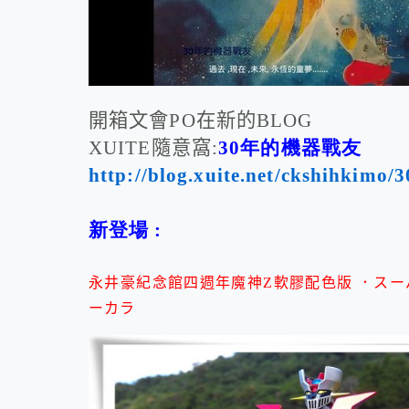
開箱文會
PO
在新的
BLOG
XUITE
隨意窩
:
30年的機器戰友
http://blog.xuite.net/ckshihkimo/
新登場 :
永井豪紀念館四週年魔神Z軟膠配色版 ．スー
ーカラ