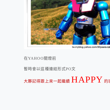
在YAHOO關燈前
暫時會以這種連結形式PO文
HAPPY
大夥記得跟上來一起繼續
的玩