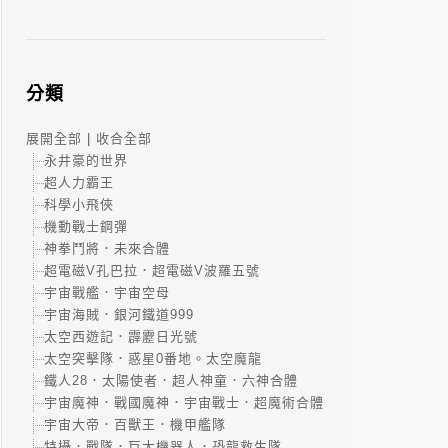
分類
展開全部
|
收合全部
永井豪的世界
超人力霸王
科學小飛俠
機動戰士鋼彈
神拳鬥將．未來合體
超電磁V孔巴拉．超電磁V波羅五號
宇宙戰艦．宇宙空母
宇宙海賊．銀河鐵道999
太空西遊記．霹靂日光號
太空突擊隊．惑星0番地。太空魔龍
鐵人28．太陽使者．超人神童．六神合體
宇宙魔神．戰國魔神．宇宙戰士．超魔術合體
宇宙大帝．百獸王．機甲艦隊
特攝．戰隊．巨大機器人．恐龍救生隊