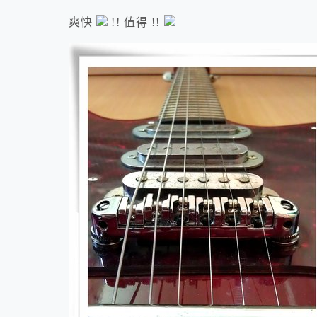
爽快
!! 值得 !!