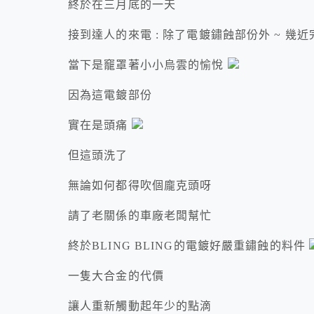
終於在三月底的一天
接到達人的來電 : 除了電鍍鏽蝕部份外 ~ 幾近完
當下是竉罩著小小烏雲的愉悅
因為這電鍍部份
實在是頭痛
但這頭洗了
無論如何都得吹個龐克頭呀
請了老關係的車廠老闆幫忙
終於BLING BLING的電鍍好嚴重鏽蝕的料件
一隻大合金的代價
讓人重新觸動起年少的點滴