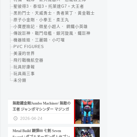
聖彼得3．泰坦3。托萊達G7。大王者
黑豹鬥士．天威勇士．勇者萊丁．黃金戰士
原子小金剛．小拳王．柔王丸
小寶歷險記．微星小超人． 鋼鐵小英雄
傳說巨神．戰鬥母艦．銀河旋風．鐵巨神
機器娃娃．三麗鷗．小叮噹
PVC FIGURES
美漫的世界
飛行戰機航空器
玩具好康報
玩具兩三事
未分類
無敵鐵金剛Jumbo Machiner/ 無敵の
王者 ジャンボマシンダー マジンガ
ーZ
2026-04-24
Metal Build 鋼彈00 七劍 Seven