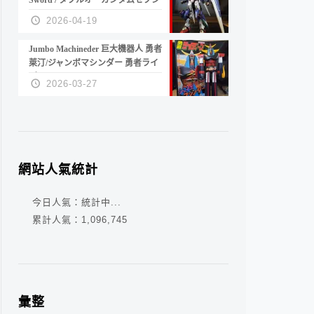
Sword / ダブルオーガンダムセブン
ソード/G
2026-04-19
Jumbo Machineder 巨大機器人 勇者
萊汀/ジャンボマシンダー 勇者ライ
ディーン
2026-03-27
網站人氣統計
今日人氣：
統計中...
累計人氣：
1,096,745
彙整