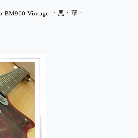
 BM900 Vintage ．風．華．