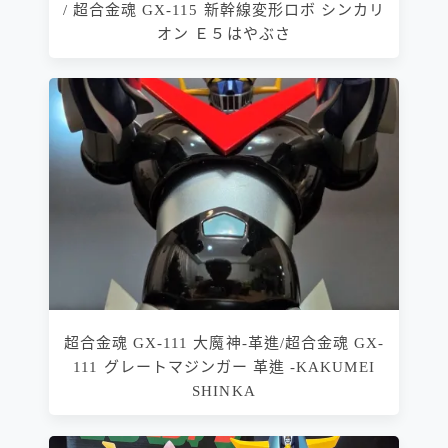
/ 超合金魂 GX-115 新幹線変形ロボ シンカリ
オン Ｅ５はやぶさ
超合金魂 GX-111 大魔神-革進/超合金魂 GX-
111 グレートマジンガー 革進 -KAKUMEI
SHINKA