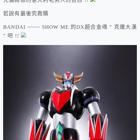
充滿綺戀的意大利老男人的告白 !!
若說有最後究救贖
BANDAI ~~~~ SHOW ME 的DX超合金魂 ” 克連大漢
” 吧 !!