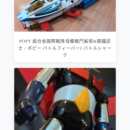
POPY 超合金國際戰隊母艦戰鬥鯊號&鋼鐵武
士 / ポピー バトルフィーバーJ バトルシャー
ク