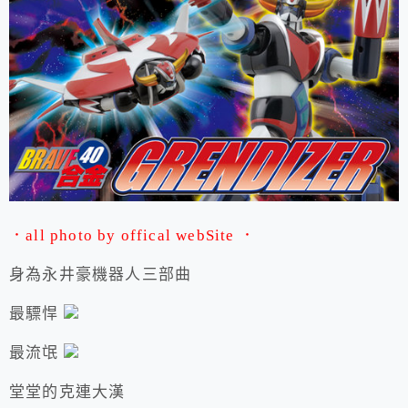
．all photo by offical webSite ．
身為永井豪機器人三部曲
最驃悍
最流氓
堂堂的克連大漢