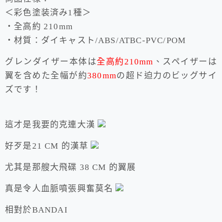
＜彩色塗装済み1種＞
・全高約 210mm
・材質：ダイキャスト/ABS/ATBC-PVC/POM
グレンダイザー本体は
全高約210mm
、スペイザーは
翼を含めた全幅が約
380mm
の超ド迫力のビッグサイ
ズです！
這才是我要的克連大漢
好歹是21 CM 的漢草
尤其是那艘大飛碟 38 CM 的翼展
真是令人血脈噴張興奮莫名
相對於BANDAI