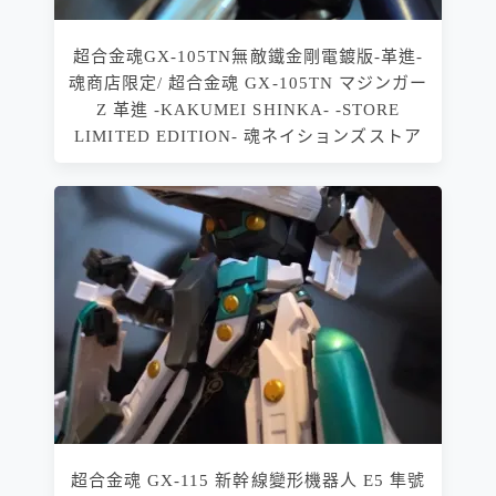
超合金魂GX-105TN無敵鐵金剛電鍍版-革進-
魂商店限定/ 超合金魂 GX-105TN マジンガー
Z 革進 -KAKUMEI SHINKA- -STORE
LIMITED EDITION- 魂ネイションズストア
超合金魂 GX-115 新幹線變形機器人 E5 隼號