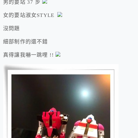
男的要站 37 步
女的要站淑女STYLE
沒問題
細部制作的還不錯
真得讓我嚇一跳哩 !!