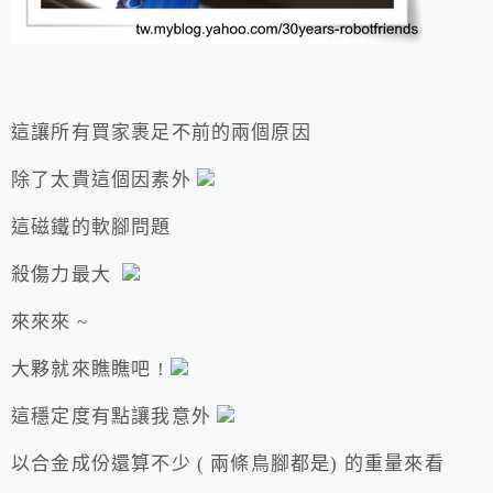
這讓所有買家裹足不前的兩個原因
除了太貴這個因素外
這磁鐵的軟腳問題
殺傷力最大
來來來 ~
大夥就來瞧瞧吧 !
這穩定度有點讓我意外
以合金成份還算不少 ( 兩條鳥腳都是) 的重量來看