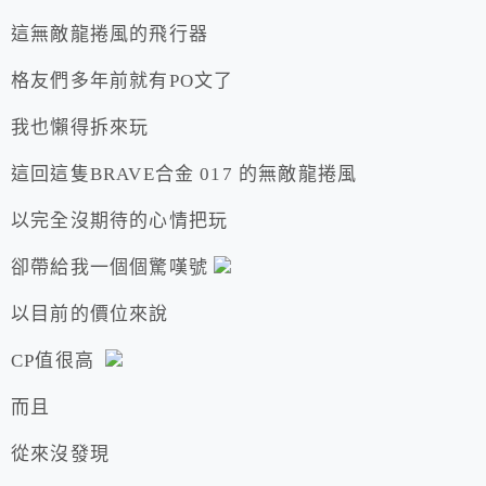
這無敵龍捲風的飛行器
格友們多年前就有PO文了
我也懶得拆來玩
這回這隻BRAVE合金 017 的無敵龍捲風
以完全沒期待的心情把玩
卻帶給我一個個驚嘆號
以目前的價位來說
CP值很高
而且
從來沒發現