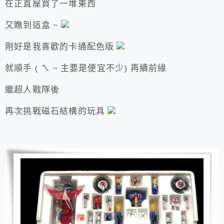
在正直屋買了一堆東西
又瞧到這盒 ~
剛好是我喜歡的卡通配色版
就順手 ( ㄟ ~ 主要是便宜不少) 再續前緣
繼超人戰隊後
再次挑戰磁石結構的玩具