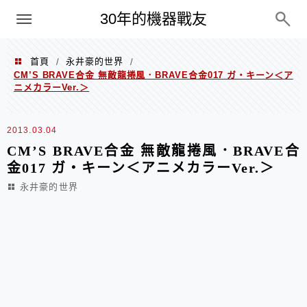
PC
30年的機器戰友
首頁
永井豪的世界
/
/
CM’S BRAVE合金 無敵龍捲風．BRAVE合金017 ガ・キーン＜ア
ニメカラーVer.＞
2013.03.04
CM’S BRAVE合金 無敵龍捲風．BRAVE合
金017 ガ・キーン＜アニメカラーVer.＞
永井豪的世界