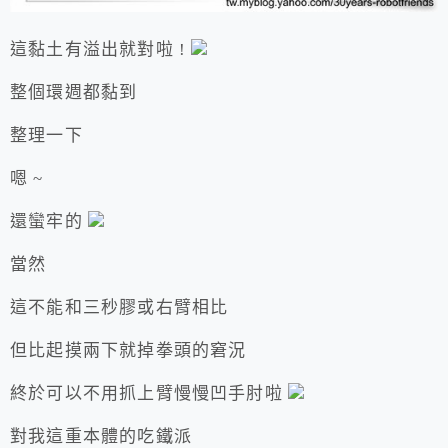
這黏土有溢出就對啦 !
整個環週都黏到
整理一下
嗯 ~
還蠻牢的
當然
這不能和三秒膠或右臂相比
但比起摸兩下就掉拳頭的窘況
終於可以不用抓上臂慢慢凹手肘啦
對我這重本體的吃鐵派