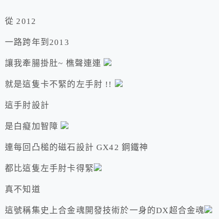
從 2012
一路跨年到2013
讓我牽腸掛肚~ 樵聲連連
就是這隻卡不緊的左手肘 !!
這手肘設計
是白癡加智障
連每回凸槌的磁石設計 GX42 鋼鐵神
都比這隻左手肘卡得緊
真不知道
這號稱集史上合金魂開發技術於一身的DX超合金魂