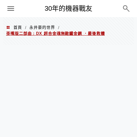
PC
30年的機器戰友
首頁
永井豪的世界
/
/
歪嘴版二部曲 : DX 超合金魂無敵鐵金鋼 ．最後救贖